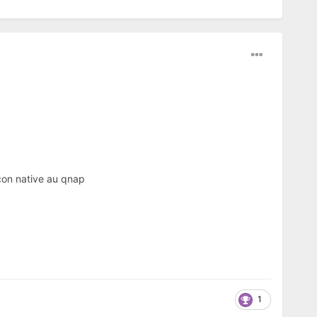
açon native au qnap
1