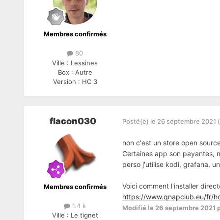
Membres confirmés
80
Ville :
Lessines
Box :
Autre
Version :
HC 3
flacon030
Posté(e)
le 26 septembre 2021
non c'est un store open source 
Certaines app son payantes, m
perso j'utilise kodi, grafana, 
Voici comment l'installer dire
Membres confirmés
https://www.qnapclub.eu/fr/h
1.4 k
Modifié
le 26 septembre 2021
p
Ville :
Le tignet