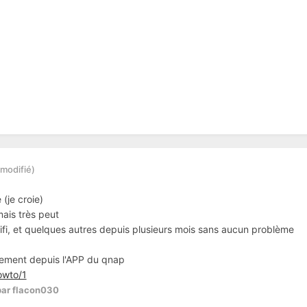
(modifié)
(je croie)
ais très peut
unifi, et quelques autres depuis plusieurs mois sans aucun problème
ctement depuis l'APP du qnap
owto/1
ar flacon030