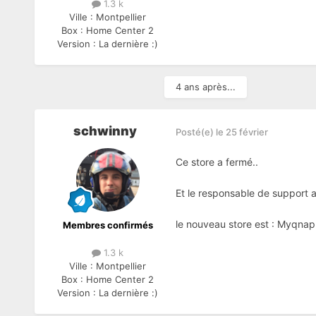
1.3 k
Ville :
Montpellier
Box :
Home Center 2
Version :
La dernière :)
4 ans après...
schwinny
Posté(e)
le 25 février
Ce store a fermé..
Et le responsable de support
le nouveau store est : Myqna
Membres confirmés
1.3 k
Ville :
Montpellier
Box :
Home Center 2
Version :
La dernière :)