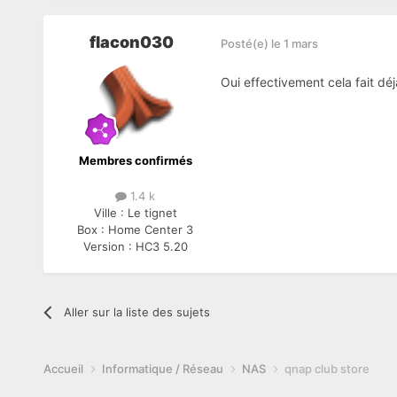
flacon030
Posté(e)
le 1 mars
Oui effectivement cela fait dé
Membres confirmés
1.4 k
Ville :
Le tignet
Box :
Home Center 3
Version :
HC3 5.20
Aller sur la liste des sujets
Accueil
Informatique / Réseau
NAS
qnap club store