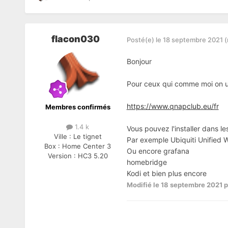
flacon030
Posté(e)
le 18 septembre 2021
(
Bonjour
Pour ceux qui comme moi on un 
https://www.qnapclub.eu/fr
Membres confirmés
1.4 k
Vous pouvez l'installer dans l
Ville :
Le tignet
Par exemple Ubiquiti Unified
Box :
Home Center 3
Ou encore grafana
Version :
HC3 5.20
homebridge
Kodi et bien plus encore
Modifié
le 18 septembre 2021
p