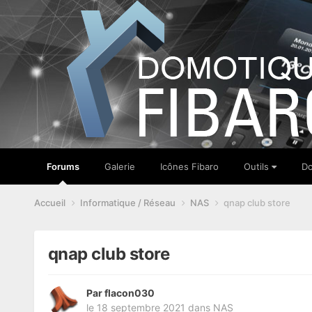
Forums
Galerie
Icônes Fibaro
Outils
Do
Accueil
Informatique / Réseau
NAS
qnap club store
qnap club store
Par
flacon030
le 18 septembre 2021
dans
NAS