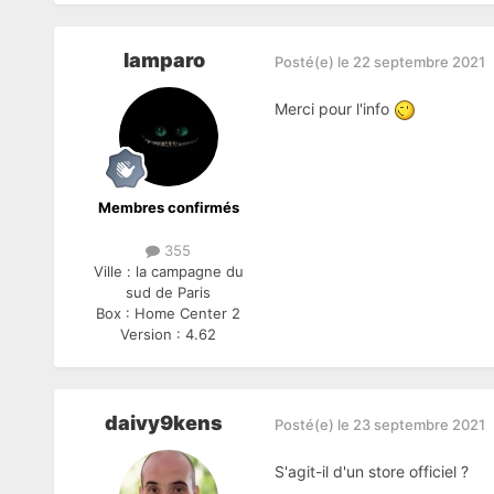
lamparo
Posté(e)
le 22 septembre 2021
Merci pour l'info
Membres confirmés
355
Ville :
la campagne du
sud de Paris
Box :
Home Center 2
Version :
4.62
daivy9kens
Posté(e)
le 23 septembre 2021
S'agit-il d'un store officiel ?