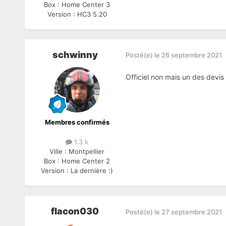
Box :
Home Center 3
Version :
HC3 5.20
schwinny
Posté(e)
le 26 septembre 2021
Officiel non mais un des devis
Membres confirmés
1.3 k
Ville :
Montpellier
Box :
Home Center 2
Version :
La dernière :)
flacon030
Posté(e)
le 27 septembre 2021