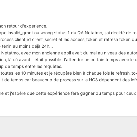
mon retour d'expérience.
 type invalid_grant ou wrong status 1 du QA Netatmo, j'ai décidé de 
rocess client_id client_secret et les access_token et refresh token qu
 tenir, au moins déjà 24h...
r Netatmo, avec mon ancienne appli avait du mal au niveau des autoris
ion, là où avant il était possible d'attendre un certain temps avec le
up de temps entre les requêtes.
 toutes les 10 minutes et je récupère bien à chaque fois le refresh_to
ut de temps car beaucoup de process sur la HC3 dépendent des infos
ure et j'espère que cette expérience fera gagner du temps pour ceux 