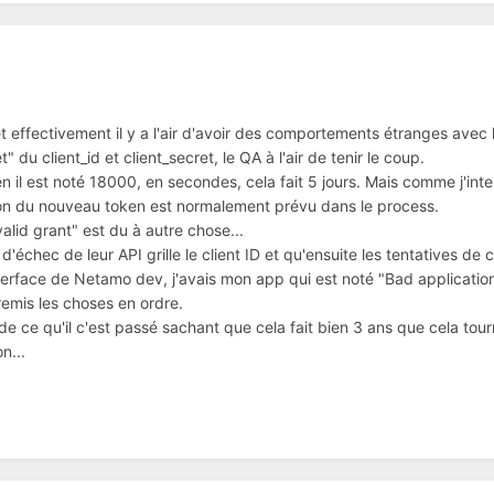
et effectivement il y a l'air d'avoir des comportements étranges avec l
u client_id et client_secret, le QA à l'air de tenir le coup.
en il est noté 18000, en secondes, cela fait 5 jours. Mais comme j'int
tion du nouveau token est normalement prévu dans le process.
valid grant" est du à autre chose...
'échec de leur API grille le client ID et qu'ensuite les tentatives de 
terface de Netamo dev, j'avais mon app qui est noté "Bad application
remis les choses en ordre.
de ce qu'il c'est passé sachant que cela fait bien 3 ans que cela tourn
n...