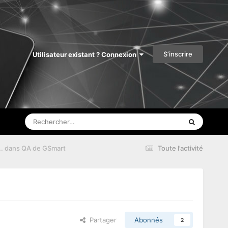
S’inscrire
Utilisateur existant ? Connexion
... dans QA de GSmart
Toute l’activité
Partager
Abonnés
2