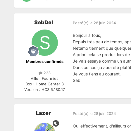
SebDel
Posté(e)
le 28 juin 2024
Bonjour à tous,
Depuis très peu de temps, apr
Netamo tiennent que quelques h
A priori cela se produit lors d
Je vais essayé comme un autre u
Membres confirmés
Dans ce cas ça aura été plutô
233
Je vous tiens au courant.
Ville :
Fourmies
Séb
Box :
Home Center 3
Version :
HC3 5.180.17
Lazer
Posté(e)
le 28 juin 2024
Oui effectivement, d'ailleurs 