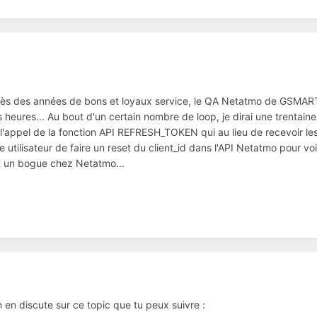
ès des années de bons et loyaux service, le QA Netatmo de GSMART (v
eures... Au bout d'un certain nombre de loop, je dirai une trentaine,
e l'appel de la fonction API REFRESH_TOKEN qui au lieu de recevoir le
tilisateur de faire un reset du client_id dans l'API Netatmo pour voir 
t un bogue chez Netatmo...
on en discute sur ce topic que tu peux suivre
: