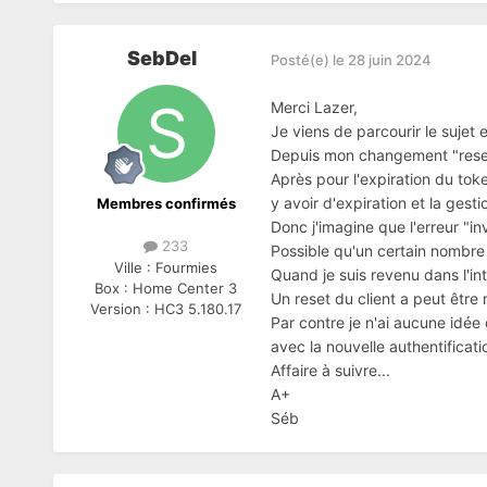
SebDel
Posté(e)
le 28 juin 2024
Merci Lazer,
Je viens de parcourir le sujet 
Depuis mon changement "reset" d
Après pour l'expiration du tok
y avoir d'expiration et la ges
Membres confirmés
Donc j'imagine que l'erreur "in
233
Possible qu'un certain nombre d
Ville :
Fourmies
Quand je suis revenu dans l'in
Box :
Home Center 3
Un reset du client a peut être 
Version :
HC3 5.180.17
Par contre je n'ai aucune idée 
avec la nouvelle authentificatio
Affaire à suivre...
A+
Séb