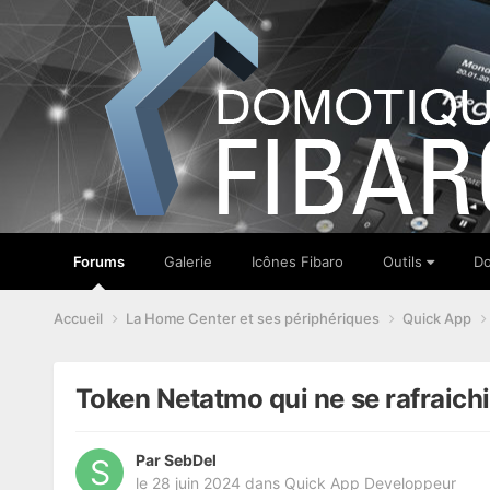
Forums
Galerie
Icônes Fibaro
Outils
Do
Accueil
La Home Center et ses périphériques
Quick App
Token Netatmo qui ne se rafraich
Par
SebDel
le 28 juin 2024
dans
Quick App Developpeur