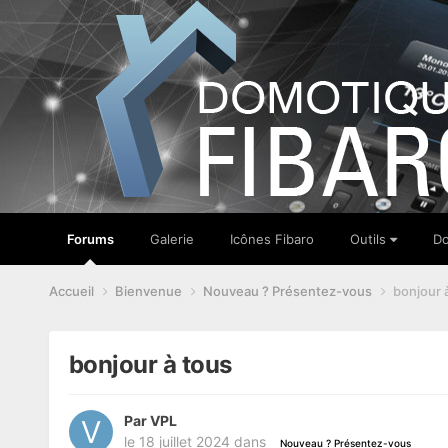
Forums
Galerie
Icônes Fibaro
Outils
Do
Accueil
Bienvenue
Nouveau ? Présentez-vous
bonjour 
bonjour à tous
Par
VPL
le 18 juillet 2024
dans
Nouveau ? Présentez-vous