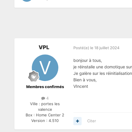
VPL
Posté(e)
le 18 juillet 2024
bonjour à tous,
je réinstalle une domotique s
Je galère sur les réinitialisati
Bien à vous,
VIncent
Membres confirmés
4
Ville :
portes les
valence
Box :
Home Center 2
Version :
4.510
Citer