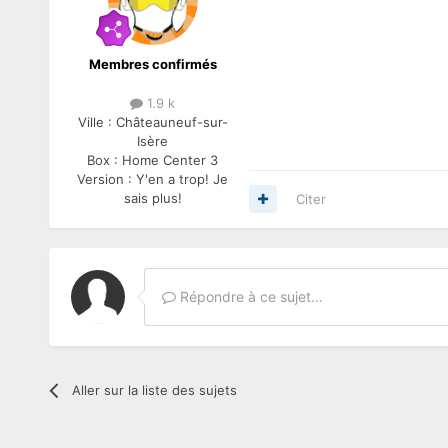
Membres confirmés
1.9 k
Ville :
Châteauneuf-sur-
Isère
Box :
Home Center 3
Version :
Y'en a trop! Je
sais plus!
Citer
Répondre à ce sujet…
Aller sur la liste des sujets