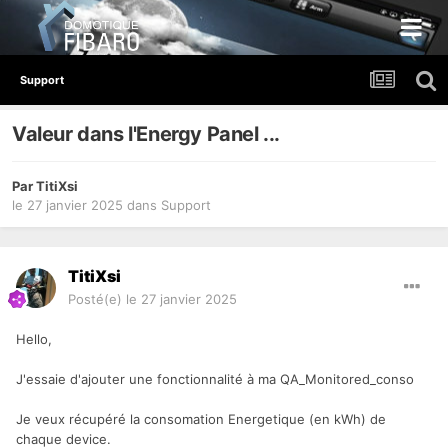
Support
Valeur dans l'Energy Panel ...
Par
TitiXsi
le 27 janvier 2025
dans
Support
TitiXsi
Posté(e)
le 27 janvier 2025
Hello,
J'essaie d'ajouter une fonctionnalité à ma QA_Monitored_conso
Je veux récupéré la consomation Energetique (en kWh) de
chaque device.