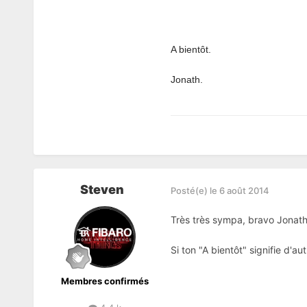
A bientôt.
Jonath.
Steven
Posté(e)
le 6 août 2014
Très très sympa, bravo Jonath
Si ton "A bientôt" signifie d'au
Membres confirmés