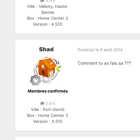
4.4 k
Ville :
Valleiry, Haute-
Savoie
Box :
Home Center 2
Version :
4.520
Shad
Posté(e)
le 6 août 2014
Comment tu as fais sa ???
Membres confirmés
2.6 k
Ville :
Port-Gentil
Box :
Home Center 2
Version :
4.510