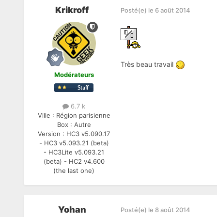
Krikroff
Posté(e)
le 6 août 2014
Très beau travail
Modérateurs
6.7 k
Ville :
Région parisienne
Box :
Autre
Version :
HC3 v5.090.17
- HC3 v5.093.21 (beta)
- HC3Lite v5.093.21
(beta) - HC2 v4.600
(the last one)
Yohan
Posté(e)
le 8 août 2014