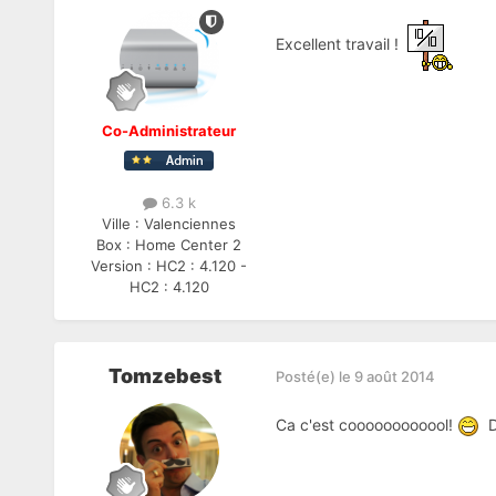
Excellent travail !
Co-Administrateur
6.3 k
Ville :
Valenciennes
Box :
Home Center 2
Version :
HC2 : 4.120 -
HC2 : 4.120
Tomzebest
Posté(e)
le 9 août 2014
Ca c'est coooooooooool!
De