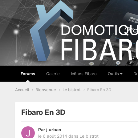
Forums
Galerie
Icônes Fibaro
Outils
Do
Accueil
Bienvenue
Le bistrot
Fibaro En 3D
Fibaro En 3D
Par
j.urban
le 6 août 2014
dans
Le bistrot