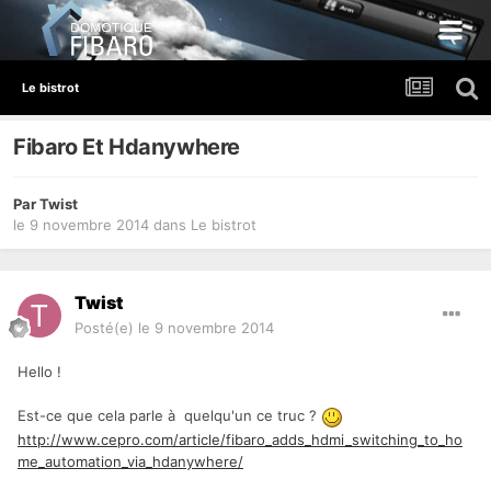
Le bistrot
Fibaro Et Hdanywhere
Par
Twist
le 9 novembre 2014
dans
Le bistrot
Twist
Posté(e)
le 9 novembre 2014
Hello !
Est-ce que cela parle à quelqu'un ce truc ?
http://www.cepro.com/article/fibaro_adds_hdmi_switching_to_ho
me_automation_via_hdanywhere/