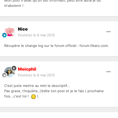
Mon post n'avait qu'un but informatif, peut être aurai je dû
m'abstenir !
Nico
Posté(e)
le 6 mai 2015
Récupère le change log sur le forum officiel : forum.fibaro.com.
Moicphil
Posté(e)
le 6 mai 2015
C'est juste mettre au mini le descriptif...
Pas grave, t’inquiète, j'édite ton post et je le fais ( prochaine
fois...c'est toi !
)