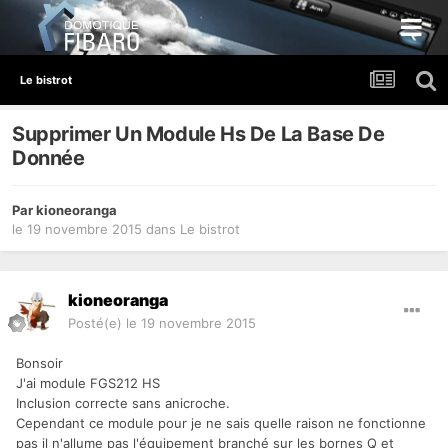
Le bistrot
Supprimer Un Module Hs De La Base De
Donnée
Par
kioneoranga
le 19 novembre 2015
dans
Le bistrot
kioneoranga
Posté(e)
le 19 novembre 2015
Bonsoir
J'ai module FGS212 HS
Inclusion correcte sans anicroche.
Cependant ce module pour je ne sais quelle raison ne fonctionne
pas il n'allume pas l'équipement branché sur les bornes Q et