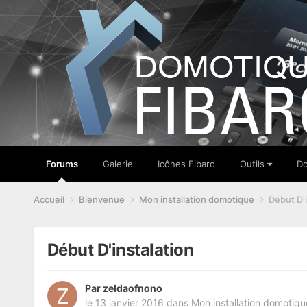
Forums
Galerie
Icônes Fibaro
Outils
Do
Accueil
Bienvenue
Mon installation domotique
Début D'i
Début D'instalation
Par
zeldaofnono
le 13 janvier 2016
dans
Mon installation domotiqu