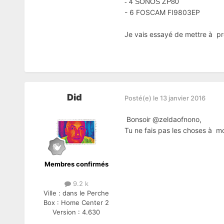
- 4 SONOS ZP80
- 6 FOSCAM FI9803EP
Je vais essayé de mettre à pr
Did
Posté(e)
le 13 janvier 2016
Bonsoir @zeldaofnono,
Tu ne fais pas les choses à mo
Membres confirmés
9.2 k
Ville :
dans le Perche
Box :
Home Center 2
Version :
4.630