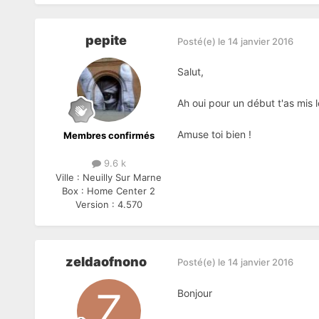
pepite
Posté(e)
le 14 janvier 2016
Salut,
Ah oui pour un début t'as mis l
Amuse toi bien !
Membres confirmés
9.6 k
Ville :
Neuilly Sur Marne
Box :
Home Center 2
Version :
4.570
zeldaofnono
Posté(e)
le 14 janvier 2016
Bonjour