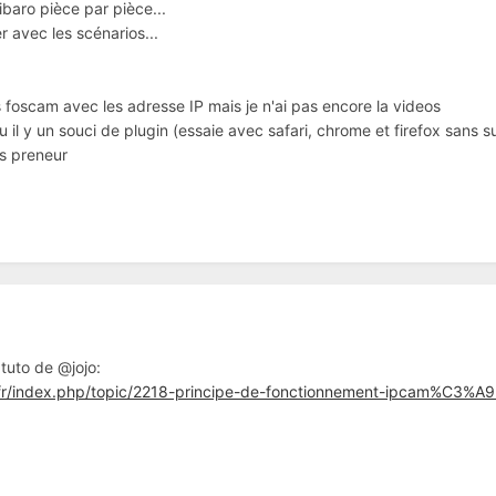
ibaro pièce par pièce...
 avec les scénarios...
s foscam avec les adresse IP mais je n'ai pas encore la videos
u il y un souci de plugin (essaie avec safari, chrome et firefox sans s
is preneur
 tuto de @jojo:
fr/index.php/topic/2218-principe-de-fonctionnement-ipcam%C3%A9r