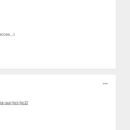
ucces...)
a-sur-hcl-hc2/