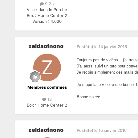
9.2 k
Ville :
dans le Perche
Box :
Home Center 2
Version :
4.630
zeldaofnono
Posté(e)
le 14 janvier 2016
Toujours pas de vidéos... j'ai tr
J'ai aussi suivi un tuto pour conve
Je recoin simplement des mails de
Je stope la je v boire une bonne bi
Membres confirmés
Bonne soirée
18
Box :
Home Center 2
zeldaofnono
Posté(e)
le 15 janvier 2016