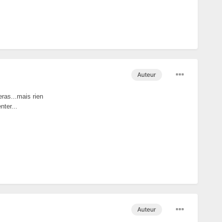
Auteur
ras...mais rien
nter...
Auteur