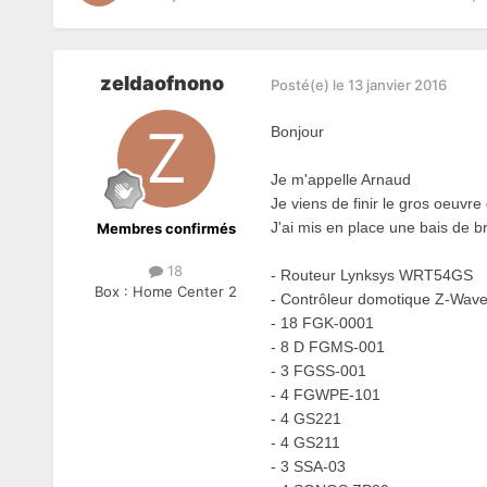
zeldaofnono
Posté(e)
le 13 janvier 2016
Bonjour
Je m'appelle Arnaud
Je viens de finir le gros oeuvr
J'ai mis en place une bais de 
Membres confirmés
18
- Routeur Lynksys WRT54GS
Box :
Home Center 2
- Contrôleur domotique Z-Wav
- 18 FGK-0001
- 8 D
FGMS-001
- 3 FGSS-001
- 4 FGWPE-101
- 4 GS221
- 4 GS211
- 3 SSA-03