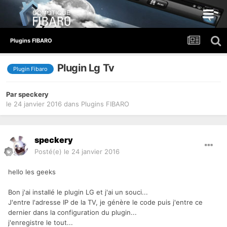
Plugins FIBARO
Plugin Lg Tv
Plugin Fibaro
Par
speckery
le 24 janvier 2016
dans
Plugins FIBARO
speckery
Posté(e)
le 24 janvier 2016
hello les geeks
Bon j'ai installé le plugin LG et j'ai un souci...
J'entre l'adresse IP de la TV, je génère le code puis j'entre ce
dernier dans la configuration du plugin...
j'enregistre le tout...