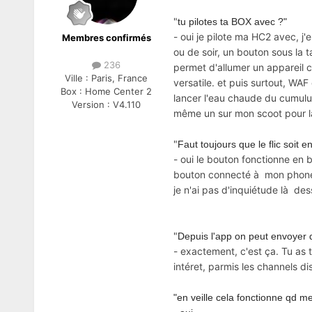
"
tu pilotes ta BOX avec ?"
- oui je pilote ma HC2 avec, j
Membres confirmés
ou de soir, un bouton sous la
236
permet d'allumer un appareil co
Ville :
Paris, France
versatile. et puis surtout, WAF
Box :
Home Center 2
lancer l'eau chaude du cumulus, 
Version :
V4.110
même un sur mon scoot pour lan
"
Faut toujours que le flic soit e
- oui le bouton fonctionne en bl
bouton connecté à mon phone e
je n'ai pas d'inquiétude là de
"
Depuis l'app on peut envoyer de
- exactement, c'est ça. Tu as t
intéret, parmis les channels d
"en veille cela fonctionne qd m