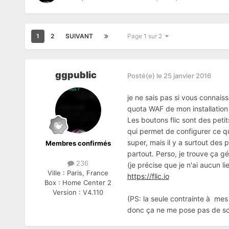
1
2
SUIVANT
Page 1 sur 2
ggpublic
Posté(e)
le 25 janvier 2016
je ne sais pas si vous connaiss
quota WAF de mon installation
Les boutons flic sont des peti
qui permet de configurer ce que
super, mais il y a surtout des
Membres confirmés
partout. Perso, je trouve ça gén
236
(je précise que je n'ai aucun l
Ville :
Paris, France
https://flic.io
Box :
Home Center 2
Version :
V4.110
(PS: la seule contrainte à mes 
donc ça ne me pose pas de so