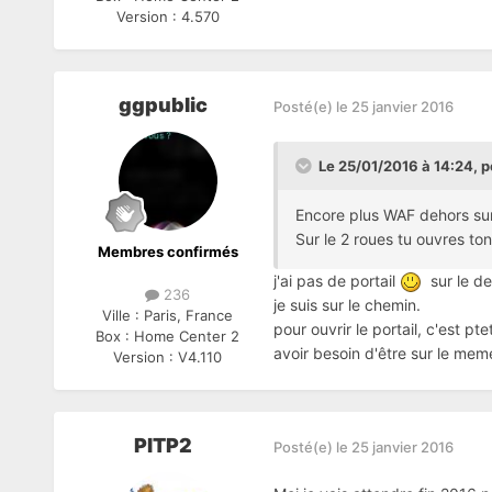
Version :
4.570
ggpublic
Posté(e)
le 25 janvier 2016
Le 25/01/2016 à 14:24, pe
Encore plus WAF dehors sur 
Sur le 2 roues tu ouvres to
Membres confirmés
j'ai pas de portail
sur le deu
236
je suis sur le chemin.
Ville :
Paris, France
pour ouvrir le portail, c'est 
Box :
Home Center 2
avoir besoin d'être sur le mem
Version :
V4.110
PITP2
Posté(e)
le 25 janvier 2016