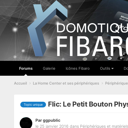
Forums
Galerie
Icônes Fibaro
Outils
Do
Accueil
La Home Center et ses périphériques
Périphérique
Flic: Le Petit Bouton Ph
Topic unique
Par
ggpublic
le 25 janvier 2016
dans
Périphériques et matériel