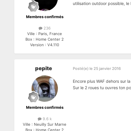
utilisation outdoor possible, l
Membres confirmés
236
Ville :
Paris, France
Box :
Home Center 2
Version :
V4.110
pepite
Posté(e)
le 25 janvier 2016
Encore plus WAF dehors sur la 
Sur le 2 roues tu ouvres ton po
Membres confirmés
9.6 k
Ville :
Neuilly Sur Marne
Box :
Home Center 2