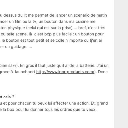
au dessus du lit me permet de lancer un scenario de matin
cer un film ou la tv, un bouton dans ma cuisine me
physique (celui qui est sur la prise).... bref, c'est très
 ou telle scene, là c'est bcp plus facile : un bouton pour
le bouton est tout petit et se colle n'importe ou (j'en ai
r un guidage.....
 sà»r). En gros il faut juste qu'il ai de la batterie. J'ai un
(grace à launchport
http://www.iportproducts.com/
). Donc
st cela ?
inu et pour chacun tu peux lui affecter une action. Et, grand
e la box pour lui donner tous les ordres que tu veux.