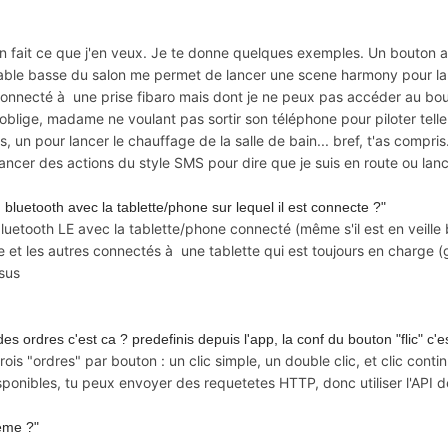
'en fait ce que j'en veux. Je te donne quelques exemples. Un bouton 
 table basse du salon me permet de lancer une scene harmony pour lan
nnecté à une prise fibaro mais dont je ne peux pas accéder au bouton 
 oblige, madame ne voulant pas sortir son téléphone pour piloter telle
un pour lancer le chauffage de la salle de bain... bref, t'as compris. 
cer des actions du style SMS pour dire que je suis en route ou lance
n bluetooth avec la tablette/phone sur lequel il est connecte ?"
uetooth LE avec la tablette/phone connecté (même s'il est en veille bien
t les autres connectés à une tablette qui est toujours en charge 
ssus
s ordres c'est ca ? predefinis depuis l'app, la conf du bouton "flic" c'e
rois "ordres" par bouton : un clic simple, un double clic, et clic cont
isponibles, tu peux envoyer des requetetes HTTP, donc utiliser l'API d
eme ?"