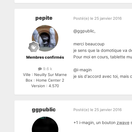
pepite
Posté(e)
le 25 janvier 2016
@ggpublic,
merci beaucoup
je sens que la domotique va dev
Pour moi en cours, tablette mu
Membres confirmés
9.6 k
@i-magin
Ville :
Neuilly Sur Marne
je sis d'accord avec toi, mais
Box :
Home Center 2
Version :
4.570
ggpublic
Posté(e)
le 25 janvier 2016
+1 i-magin, un bouton
zwave
s