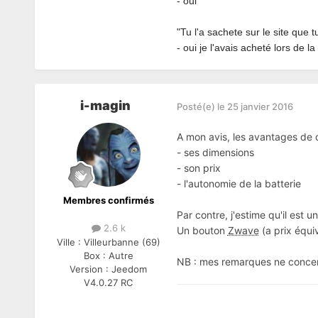
- oui
"
Tu l'a sachete sur le site que t
- oui je l'avais acheté lors de 
i-magin
Posté(e)
le 25 janvier 2016
A mon avis, les avantages de 
- ses dimensions
- son prix
- l'autonomie de la batterie
Membres confirmés
Par contre, j'estime qu'il es
2.6 k
Un bouton
Zwave
(a prix équiv
Ville :
Villeurbanne (69)
Box :
Autre
NB : mes remarques ne concerne
Version :
Jeedom
V4.0.27 RC