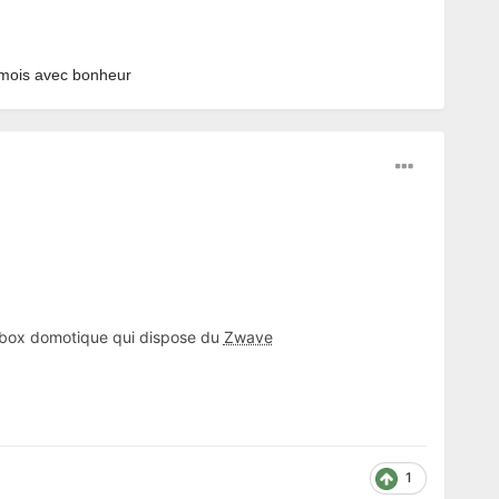
 3 mois avec bonheur
e box domotique qui dispose du
Zwave
1