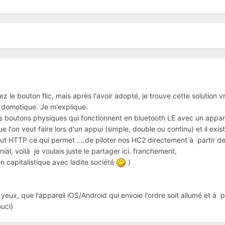
ez le bouton flic, mais après l'avoir adopté, je trouve cette solution
 domotique. Je m'explique.
ts boutons physiques qui fonctionnent en bluetooth LE avec un apparei
 l'on veut faire lors d'un appui (simple, double ou continu) et il exist
 put HTTP ce qui permet ....de piloter nos HC2 directement à partir 
ial, voilà je voulais juste le partager ici. franchement,
ien capitalistique avec ladite société
)
yeux, que l'appareil iOS/Android qui envoie l'ordre soit allumé et à p
uci)