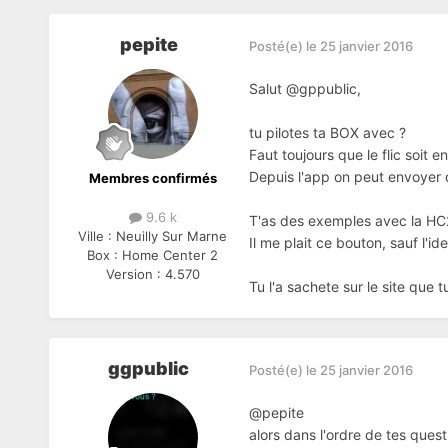
pepite
Posté(e)
le 25 janvier 2016
Salut @gppublic,
tu pilotes ta BOX avec ?
Faut toujours que le flic soit 
Depuis l'app on peut envoyer de
Membres confirmés
9.6 k
T'as des exemples avec la HC
Ville :
Neuilly Sur Marne
Il me plait ce bouton, sauf l'i
Box :
Home Center 2
Version :
4.570
Tu l'a sachete sur le site que t
ggpublic
Posté(e)
le 25 janvier 2016
@pepite
alors dans l'ordre de tes ques