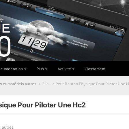
cumentation
Plus
Activité
Classement
s et matériels autres
Flic: Le Petit Bouton Physique Pour Piloter Une 
ysique Pour Piloter Une Hc2
s autres