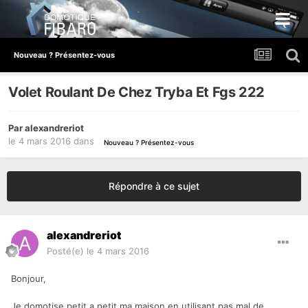
Nouveau ? Présentez-vous
Volet Roulant De Chez Tryba Et Fgs 222
Par
alexandreriot
le 4 mars 2016
dans
Nouveau ? Présentez-vous
Répondre à ce sujet
alexandreriot
Posté(e)
le 4 mars 2016
Bonjour,
Je domotise petit a petit ma maison en utilisant pas mal de