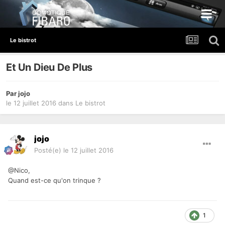
Le bistrot
Et Un Dieu De Plus
Par
jojo
le 12 juillet 2016
dans
Le bistrot
jojo
Posté(e)
le 12 juillet 2016
@Nico,
Quand est-ce qu'on trinque ?
1