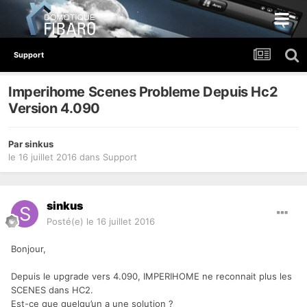
Support
Imperihome Scenes Probleme Depuis Hc2
Version 4.090
Par
sinkus
le 16 juillet 2016
dans
Support
sinkus
Posté(e)
le 16 juillet 2016
Bonjour,
Depuis le upgrade vers 4.090, IMPERIHOME ne reconnait plus les
SCENES dans HC2.
Est-ce que quelqu’un a une solution ?