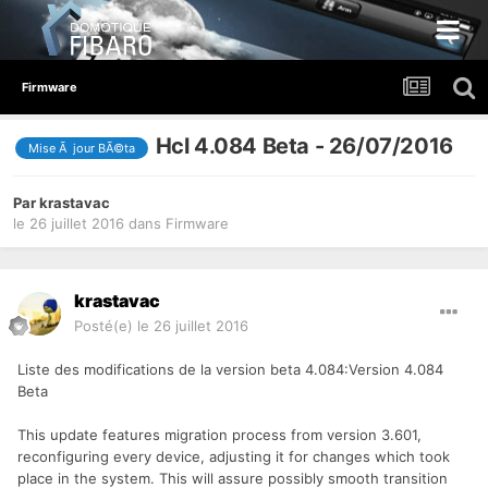
Firmware
Hcl 4.084 Beta - 26/07/2016
Mise Ã jour BÃ©ta
Par
krastavac
le 26 juillet 2016
dans
Firmware
krastavac
Posté(e)
le 26 juillet 2016
Liste des modifications de la version beta 4.084:
Version 4.084
Beta
This update features migration process from version 3.601,
reconfiguring every device, adjusting it for changes which took
place in the system. This will assure possibly smooth transition