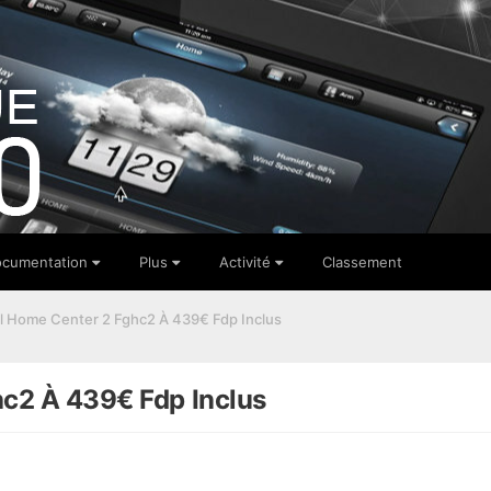
cumentation
Plus
Activité
Classement
al Home Center 2 Fghc2 À 439€ Fdp Inclus
hc2 À 439€ Fdp Inclus