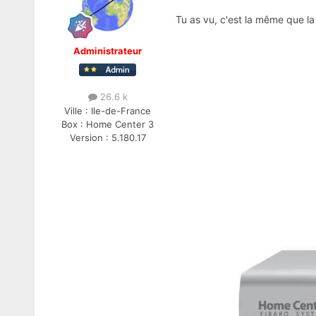
Tu as vu, c'est la même que la
Administrateur
26.6 k
Ville :
Ile-de-France
Box :
Home Center 3
Version :
5.180.17