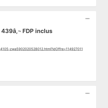
439â‚¬ FDP inclus
17044105-zwa5902020528012.html?idOffre=114927011