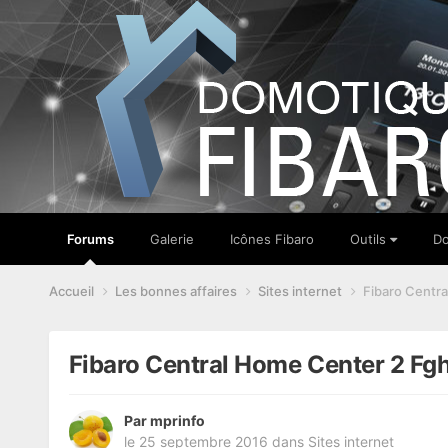
Forums
Galerie
Icônes Fibaro
Outils
Do
Accueil
Les bonnes affaires
Sites internet
Fibaro Centr
Fibaro Central Home Center 2 Fg
Par
mprinfo
le 25 septembre 2016
dans
Sites internet