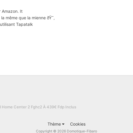
r Amazon. It
t la même que la mienne ðŸ˜‚
ilisant Tapatalk
al Home Center 2 Fghc2 À 439€ Fdp Inclus
Thème
Cookies
Copyright © 2026 Domotique-Fibaro