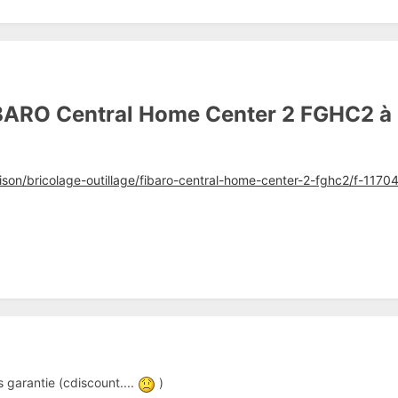
BARO Central Home Center 2 FGHC2 à 
ison/bricolage-outillage/fibaro-central-home-center-2-fghc2/f-1
s garantie (cdiscount....
)