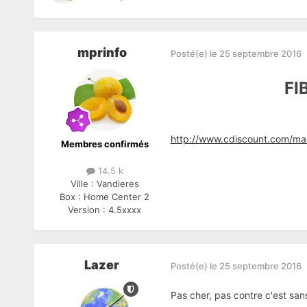
mprinfo
Posté(e)
le 25 septembre 2016
FI
http://www.cdiscount.com/ma
Membres confirmés
14.5 k
Ville :
Vandieres
Box :
Home Center 2
Version :
4.5xxxx
Lazer
Posté(e)
le 25 septembre 2016
Pas cher, pas contre c'est san