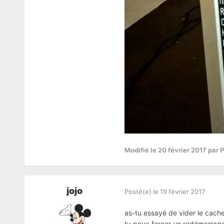
Modifié
le 20 février 2017
par 
jojo
Posté(e)
le 19 février 2017
as-tu essayé de vider le cach
tu peux forcer un redémarrage