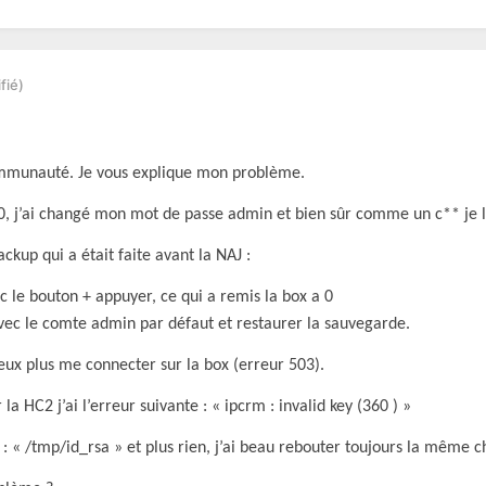
fié)
communauté. Je vous explique mon problème.
10, j’ai changé mon mot de passe admin et bien sûr comme un c** je l’
ckup qui a était faite avant la NAJ :
 le bouton + appuyer, ce qui a remis la box a 0
vec le comte admin par défaut et restaurer la sauvegarde.
peux plus me connecter sur la box (erreur 503).
a HC2 j’ai l’erreur suivante : « ipcrm : invalid key (360 ) »
 : « /tmp/id_rsa » et plus rien, j’ai beau rebouter toujours la même c