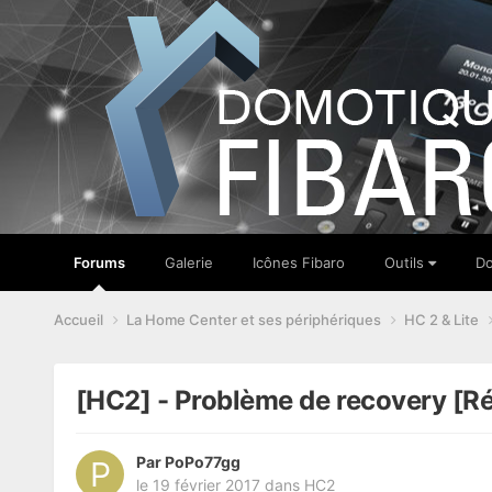
Forums
Galerie
Icônes Fibaro
Outils
Do
Accueil
La Home Center et ses périphériques
HC 2 & Lite
[HC2] - Problème de recovery [R
Par
PoPo77gg
le 19 février 2017
dans
HC2