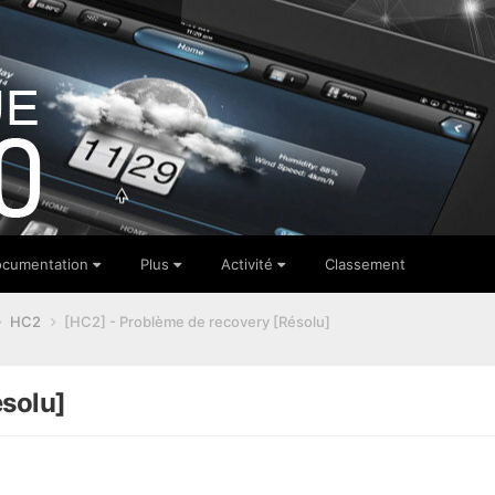
cumentation
Plus
Activité
Classement
HC2
[HC2] - Problème de recovery [Résolu]
ésolu]