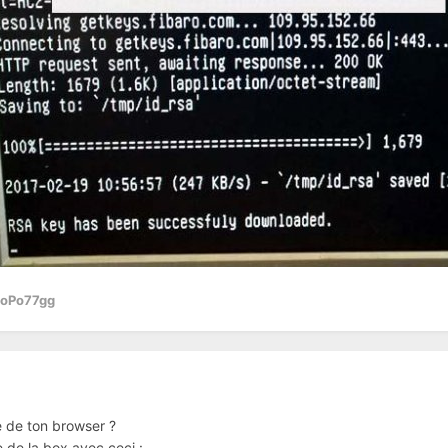
PoPo77gg
e de ton browser ?
 de la box avec ceci :