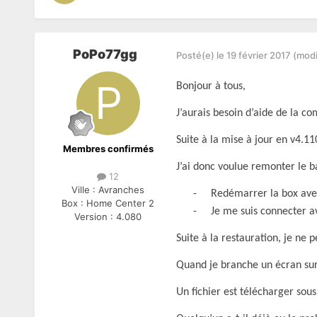
PoPo77gg
Posté(e)
le 19 février 2017
(modi
Bonjour à tous,
J’aurais besoin d’aide de la 
Suite à la mise à jour en v4.1
Membres confirmés
J’ai donc voulue remonter le ba
12
Ville :
Avranches
-
Redémarrer la box avec
Box :
Home Center 2
-
Je me suis connecter a
Version :
4.080
Suite à la restauration, je ne 
Quand je branche un écran sur l
Un fichier est télécharger sous