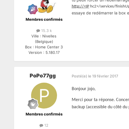
http://<IP
hc2>/services/finishU
essaye de redémarrer la box e
Membres confirmés
15.3 k
Ville :
Nivelles
(Belgique)
Box :
Home Center 3
Version :
5.180.17
PoPo77gg
Posté(e)
le 19 février 2017
Bonjour jojo,
Merci pour ta réponse. Concer
backup (accessible du côté du p
Membres confirmés
12