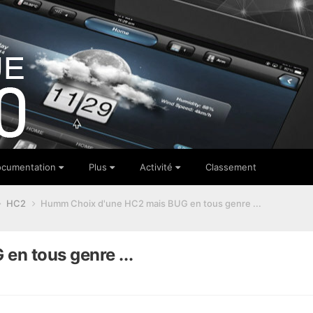
cumentation
Plus
Activité
Classement
HC2
Humm Choix d'une HC2 mais BUG en tous genre ...
n tous genre ...