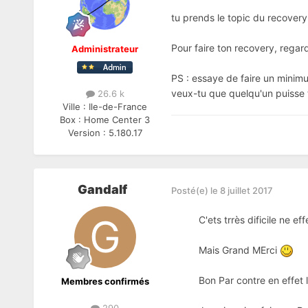
tu prends le topic du recovery 
Pour faire ton recovery, regard
Administrateur
PS : essaye de faire un minimu
veux-tu que quelqu'un puisse t
26.6 k
Ville :
Ile-de-France
Box :
Home Center 3
Version :
5.180.17
Gandalf
Posté(e)
le 8 juillet 2017
C'ets trrès dificile ne e
Mais Grand MErci
Bon Par contre en effet 
Membres confirmés