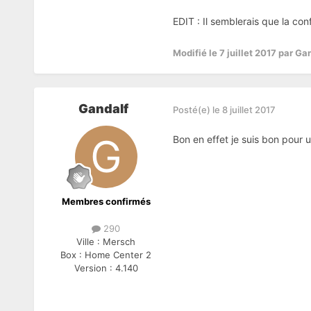
EDIT : Il semblerais que la co
Modifié
le 7 juillet 2017
par Gan
Gandalf
Posté(e)
le 8 juillet 2017
Bon en effet je suis bon pour u
Membres confirmés
290
Ville :
Mersch
Box :
Home Center 2
Version :
4.140