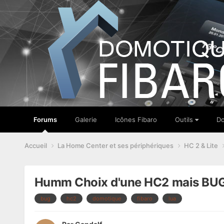
Forums
Galerie
Icônes Fibaro
Outils
Do
Accueil
La Home Center et ses périphériques
HC 2 & Lite
Humm Choix d'une HC2 mais BUG e
bug
hc2
domotique
fibaro
lua