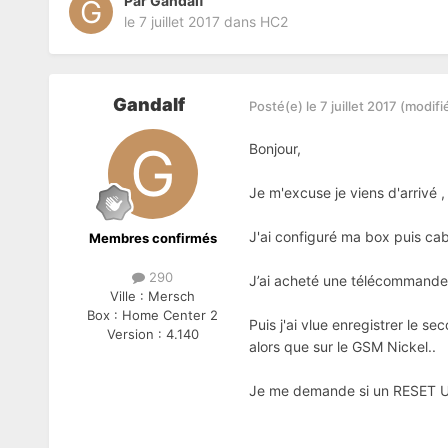
Par
Gandalf
le 7 juillet 2017
dans
HC2
Gandalf
Posté(e)
le 7 juillet 2017
(modifi
Bonjour,
Je m'excuse je viens d'arrivé 
J'ai configuré ma box puis cabl
Membres confirmés
290
J’ai acheté une télécommande 
Ville :
Mersch
Box :
Home Center 2
Puis j'ai vlue enregistrer le 
Version :
4.140
alors que sur le GSM Nickel..
Je me demande si un RESET Usi