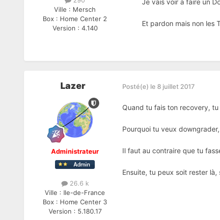
290
Je vais voir a faire un 
Ville :
Mersch
Box :
Home Center 2
Et pardon mais non les T
Version :
4.140
Lazer
Posté(e)
le 8 juillet 2017
Quand tu fais ton recovery, tu
Pourquoi tu veux downgrader, 
Il faut au contraire que tu fass
Administrateur
Ensuite, tu peux soit rester là,
26.6 k
Ville :
Ile-de-France
Box :
Home Center 3
Version :
5.180.17