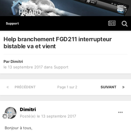
Support
Help branchement FGD211 interrupteur
bistable va et vient
Par
Dimitri
le 13 septembre 2017
dans
Support
PRÉCÉDENT
Page 1 sur 2
SUIVANT
Dimitri
Posté(e)
le 13 septembre 2017
Bonjour à tous,