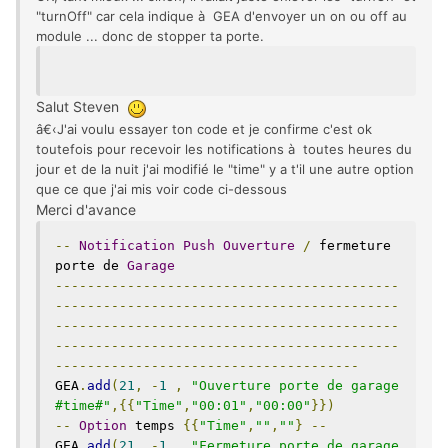
"turnOff" car cela indique à GEA d'envoyer un on ou off au
module ... donc de stopper ta porte.
Salut Steven
â€‹J'ai voulu essayer ton code et je confirme c'est ok
toutefois pour recevoir les notifications à toutes heures du
jour et de la nuit j'ai modifié le "time" y a t'il une autre option
que ce que j'ai mis voir code ci-dessous
Merci d'avance
--
Notification
Push
Ouverture
/
 fermeture 
porte de 
Garage
-------------------------------------------
-------------------------------------------
-------------------------------------------
-------------------------------------------
--------------------------------------
GEA
.
add
(
21
,
-
1
,
"Ouverture porte de garage 
#time#"
,{{
"Time"
,
"00:01"
,
"00:00"
}})
--
Option
 temps 
{{
"Time"
,
""
,
""
}
--
GEA
.
add
(
21
,
-
1
,
"Fermeture porte de garage 