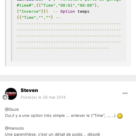
#time#"
,{{
"Time"
,
"00:01"
,
"00:00"
},
{
"Inverse"
}})
--
Option
 temps 
{{
"Time"
,
""
,
""
}
--
-------------------------------------------
-------------------------------------------
-------------------------------------------
-------------------------------------------
--------------------------------------
Steven
Posté(e)
le 26 mai 2014
@Diuck
Oui,il y a une option très simple ... enlever le {"Time", .., ..}
@Hansolo
Une parenthèse, c'est un détail de poids .. désolé