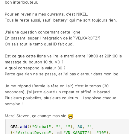
bon interlocuteur.
Pour en revenir a mes ouvrants, c'est NIKEL.
Tous le reste aussi, sauf "battery" qui me sort toujours rien.
J'ai une question concernant cette ligne.
En passant, super l'intégration de id["VD_KAROTZ"]
On sais tout le temp quel ID fait quoi.
Est ce que cette ligne va lire le mardi entre 19h00 et 20h:00 le
message du bouton 10 du VD ?
A quoi correspond la valeur 30 ?
Parce que rien ne se passe, et j'ai pas d'erreur dans mon log.
Je me répond (Bernie la tête en l'air) c'est le temps (30
secondes), j'ai juste ajouté un repeat et affiné le bazard.
Plusieurs poubelles, plusieurs couleurs... l'angoisse chaque
semaine !
Merci Steven, ça change mas vie
GEA
.
add
({
"Global"
,
""
,
""
},
30
,
""
,
{{
"VirtualDevice"
,
 id
[
"VD_KAROTZ"
],
"10"
},