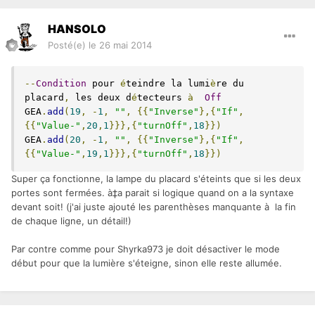
HANSOLO
Posté(e)
le 26 mai 2014
--
Condition
 pour 
é
teindre la lumi
è
re du 
placard
,
 les deux d
é
tecteurs 
à
Off
GEA
.
add
(
19
,
-
1
,
""
,
{{
"Inverse"
},{
"If"
,
{{
"Value-"
,
20
,
1
}}},{
"turnOff"
,
18
}})
GEA
.
add
(
20
,
-
1
,
""
,
{{
"Inverse"
},{
"If"
,
{{
"Value-"
,
19
,
1
}}},{
"turnOff"
,
18
}})
Super ça fonctionne, la lampe du placard s'éteints que si les deux
portes sont fermées. à‡a parait si logique quand on a la syntaxe
devant soit! (j'ai juste ajouté les parenthèses manquante à la fin
de chaque ligne, un détail!)
Par contre comme pour Shyrka973 je doit désactiver le mode
début pour que la lumière s'éteigne, sinon elle reste allumée.