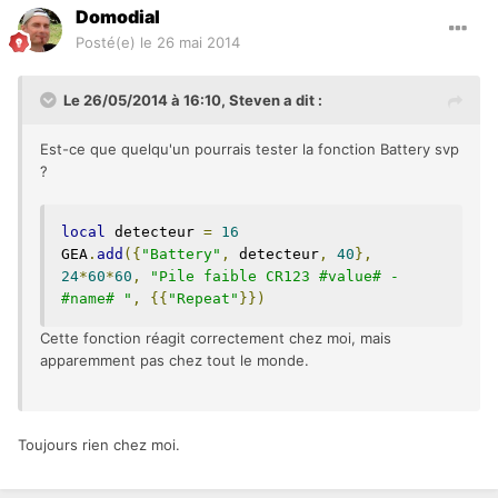
Domodial
Posté(e)
le 26 mai 2014
Le 26/05/2014 à 16:10, Steven a dit :
Est-ce que quelqu'un pourrais tester la fonction Battery svp
?
local
 detecteur 
=
16
GEA
.
add
({
"Battery"
,
 detecteur
,
40
},
24
*
60
*
60
,
"Pile faible CR123 #value# - 
#name# "
,
{{
"Repeat"
}})
Cette fonction réagit correctement chez moi, mais
apparemment pas chez tout le monde.
Toujours rien chez moi.