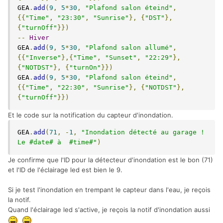
GEA
.
add
(
9
,
5
*
30
,
"Plafond salon éteind"
,
{{
"Time"
,
"23:30"
,
"Sunrise"
},
{
"DST"
},
{
"turnOff"
}})
--
Hiver
GEA
.
add
(
9
,
5
*
30
,
"Plafond salon allumé"
,
{{
"Inverse"
},{
"Time"
,
"Sunset"
,
"22:29"
},
{
"NOTDST"
},
{
"turnOn"
}})
GEA
.
add
(
9
,
5
*
30
,
"Plafond salon éteind"
,
{{
"Time"
,
"22:30"
,
"Sunrise"
},
{
"NOTDST"
},
{
"turnOff"
}})
Et le code sur la notification du capteur d'inondation.
GEA
.
add
(
71
,
-
1
,
"Inondation détecté au garage ! 
Le #date# à  #time#"
)
Je confirme que l'ID pour la détecteur d'inondation est le bon (71)
et l'ID de l'éclairage led est bien le 9.
Si je test l'inondation en trempant le capteur dans l'eau, je reçois
la notif.
Quand l'éclairage led s'active, je reçois la notif d'inondation aussi