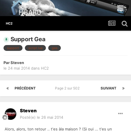
HC2
Support Gea
support
script lua
gea
Par
Steven
le 24 mai 2014
dans
HC2
PRÉCÉDENT
Page 2 sur 502
SUIVANT
Steven
Posté(e)
le 26 mai 2014
Alors, alors, ton retour .. t'es àla maison ? (Si oui ... t'es un