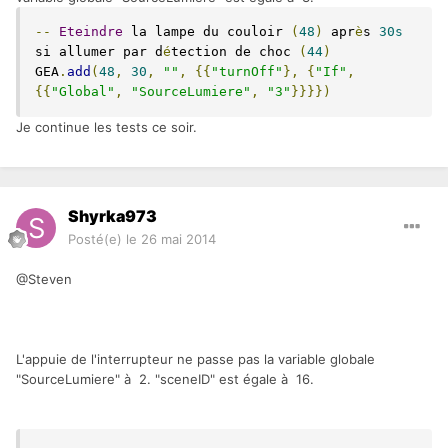
--
Eteindre
 la lampe du couloir 
(
48
)
 apr
è
s 
30s
si allumer par d
é
tection de choc 
(
44
)
GEA
.
add
(
48
,
30
,
""
,
{{
"turnOff"
},
{
"If"
,
{{
"Global"
,
"SourceLumiere"
,
"3"
}}}})
Je continue les tests ce soir.
Shyrka973
Posté(e)
le 26 mai 2014
@Steven
L'appuie de l'interrupteur ne passe pas la variable globale
"SourceLumiere" à 2. "sceneID" est égale à 16.