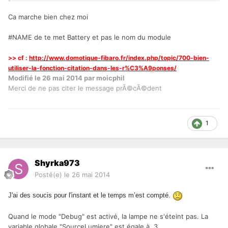
Ca marche bien chez moi
#NAME de te met Battery et pas le nom du module
>> cf :
http://www.domotique-fibaro.fr/index.php/topic/700-bien-
utiliser-la-fonction-citation-dans-les-r%C3%A9ponses/
Modifié
le 26 mai 2014
par moicphil
Merci de ne pas citer le message prÃ©cÃ©dent
1
Shyrka973
Posté(e)
le 26 mai 2014
J'ai des soucis pour l'instant et le temps m’est compté.
Quand le mode "Debug" est activé, la lampe ne s'éteint pas. La
variable globale "SourceLumiere" est égale à 3.