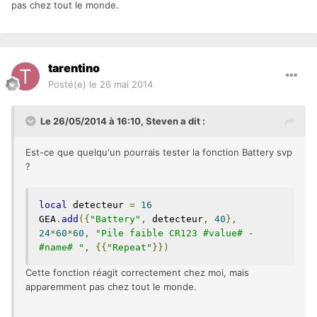
pas chez tout le monde.
tarentino
Posté(e)
le 26 mai 2014
Le 26/05/2014 à 16:10, Steven a dit :
Est-ce que quelqu'un pourrais tester la fonction Battery svp
?
local
 detecteur 
=
16
GEA
.
add
({
"Battery"
,
 detecteur
,
40
},
24
*
60
*
60
,
"Pile faible CR123 #value# - 
#name# "
,
{{
"Repeat"
}})
Cette fonction réagit correctement chez moi, mais
apparemment pas chez tout le monde.