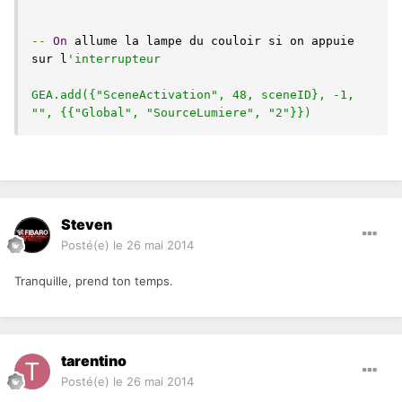
--
On
 allume la lampe du couloir si on appuie 
sur l
'interrupteur
GEA.add({"SceneActivation", 48, sceneID}, -1, 
"", {{"Global", "SourceLumiere", "2"}})
Steven
Posté(e)
le 26 mai 2014
Tranquille, prend ton temps.
tarentino
Posté(e)
le 26 mai 2014