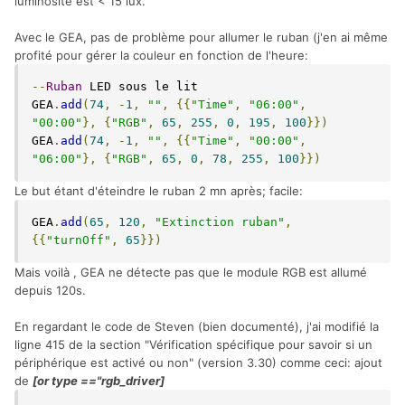
luminosité est < 15 lux.
Avec le GEA, pas de problème pour allumer le ruban (j'en ai même
profité pour gérer la couleur en fonction de l'heure:
--
Ruban
 LED sous le lit

GEA
.
add
(
74
,
-
1
,
""
,
{{
"Time"
,
"06:00"
,
"00:00"
},
{
"RGB"
,
65
,
255
,
0
,
195
,
100
}})
GEA
.
add
(
74
,
-
1
,
""
,
{{
"Time"
,
"00:00"
,
"06:00"
},
{
"RGB"
,
65
,
0
,
78
,
255
,
100
}})
Le but étant d'éteindre le ruban 2 mn après; facile:
GEA
.
add
(
65
,
120
,
"Extinction ruban"
,
{{
"turnOff"
,
65
}})
Mais voilà , GEA ne détecte pas que le module RGB est allumé
depuis 120s.
En regardant le code de Steven (bien documenté), j'ai modifié la
ligne 415 de la section "Vérification spécifique pour savoir si un
périphérique est activé ou non" (version 3.30) comme ceci: ajout
de
[or type =="rgb_driver]