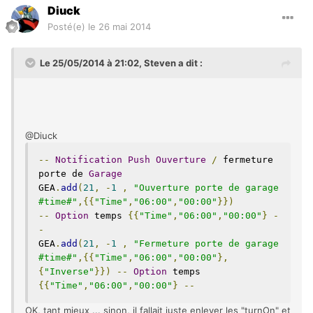
Diuck
Posté(e)
le 26 mai 2014
Le 25/05/2014 à 21:02, Steven a dit :
@Diuck
--
Notification
Push
Ouverture
/
 fermeture 
porte de 
Garage
GEA
.
add
(
21
,
-
1
,
"Ouverture porte de garage 
#time#"
,{{
"Time"
,
"06:00"
,
"00:00"
}})
--
Option
 temps 
{{
"Time"
,
"06:00"
,
"00:00"
}
-
-
GEA
.
add
(
21
,
-
1
,
"Fermeture porte de garage 
#time#"
,{{
"Time"
,
"06:00"
,
"00:00"
},
{
"Inverse"
}})
--
Option
 temps 
{{
"Time"
,
"06:00"
,
"00:00"
}
--
OK, tant mieux ... sinon, il fallait juste enlever les "turnOn" et