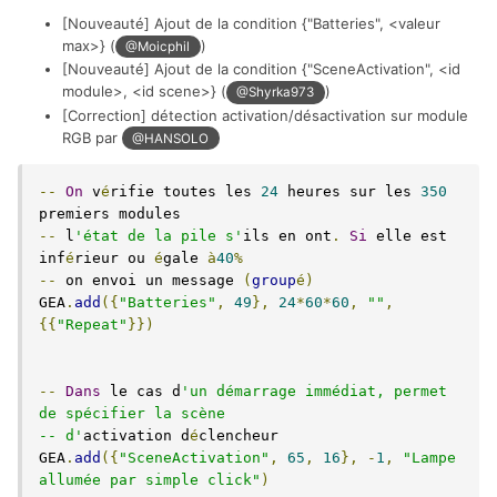
[Nouveauté] Ajout de la condition {"Batteries", <valeur
max>} (
)
@Moicphil
[Nouveauté] Ajout de la condition {"SceneActivation", <id
module>, <id scene>} (
)
@Shyrka973
[Correction] détection activation/désactivation sur module
RGB par
@HANSOLO
--
On
 v
é
rifie toutes les 
24
 heures sur les 
350
--
 l
'état de la pile s'
ils en ont
.
Si
 elle est 
inf
é
rieur ou 
é
gale 
à
40
%
--
 on envoi un message 
(
group
é)
GEA
.
add
({
"Batteries"
,
49
},
24
*
60
*
60
,
""
,
{{
"Repeat"
}})
--
Dans
 le cas d
'un démarrage immédiat, permet 
de spécifier la scène 

-- d'
activation d
é
clencheur 

GEA
.
add
({
"SceneActivation"
,
65
,
16
},
-
1
,
"Lampe 
allumée par simple click"
)