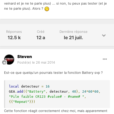
veinard et je ne te parle plus) ... si non, tu peux pas tester (et je
ne te parle plus). Alors ?
Réponses
Créé
Dernière réponse
12.5 k
12 a
le 21 juil.
Steven
Posté(e)
le 26 mai 2014
Est-ce que quelqu'un pourrais tester la fonction Battery svp ?
local
 detecteur 
=
16
GEA
.
add
({
"Battery"
,
 detecteur
,
40
},
24
*
60
*
60
,
"Pile faible CR123 #value# - #name# "
,
{{
"Repeat"
}})
Cette fonction réagit correctement chez moi, mais apparemment