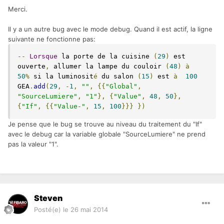
Merci.
Il y a un autre bug avec le mode debug. Quand il est actif, la ligne
suivante ne fonctionne pas:
--
Lorsque
 la porte de la cuisine 
(
29
)
 est 
ouverte
,
 allumer la lampe du couloir 
(
48
)
à
50
%
 si la luminosit
é
 du salon 
(
15
)
 est 
à
100
GEA
.
add
(
29
,
-
1
,
""
,
{{
"Global"
,
"SourceLumiere"
,
"1"
},
{
"Value"
,
48
,
50
},
{
"If"
,
{{
"Value-"
,
15
,
100
}}}
})
Je pense que le bug se trouve au niveau du traitement du "If"
avec le debug car la variable globale "SourceLumiere" ne prend
pas la valeur "1".
Steven
Posté(e)
le 26 mai 2014