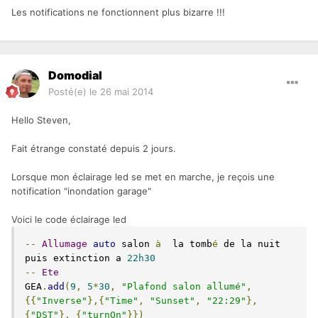
Les notifications ne fonctionnent plus bizarre !!!
Domodial
Posté(e)
le 26 mai 2014
Hello Steven,
Fait étrange constaté depuis 2 jours.
Lorsque mon éclairage led se met en marche, je reçois une
notification "inondation garage"
Voici le code éclairage led
--
Allumage
auto
 salon 
à
  la tomb
é
 de la nuit 
puis extinction a 
22h30
--
Ete
GEA
.
add
(
9
,
5
*
30
,
"Plafond salon allumé"
,
{{
"Inverse"
},{
"Time"
,
"Sunset"
,
"22:29"
},
{
"DST"
},
{
"turnOn"
}})