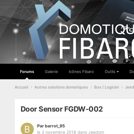
Forums
Galerie
Icônes Fibaro
Outils
Do
Accueil
Autres solutions domotiques
Box / Logiciel
Jee
Door Sensor FGDW-002
Par
barrot_95
le 3 novembre 2018
dans
Jeedom