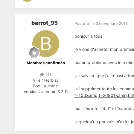
barrot_95
Posté(e)
le 3 novembre 2018
bonjour a tous,
je viens d'acheter mon premie
aucun problème avec le motion 
Membres confirmés
141
j'ai suivi ce que j'ai réussi a 
Ville :
Herblay
Box :
Aucune
j'ai supprimer toute les comm
Version :
Jeedom 3.2.11
f=100&amp;t=26901&amp;hili
mais les info "état" et "sabota
si quelqu'un pouvais m'aider je