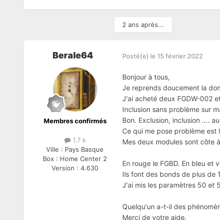
2 ans après...
Berale64
Posté(e)
le 15 février 2022
Bonjour à tous,
Je reprends doucement la do
J'ai acheté deux FGDW-002 et
Inclusion sans problème sur ma
Bon. Exclusion, inclusion .... a
Membres confirmés
Ce qui me pose problème est l
1.7 k
Mes deux modules sont côte 
Ville :
Pays Basque
Box :
Home Center 2
En rouge le FGBD. En bleu et v
Version :
4.630
Ils font des bonds de plus de 
J'ai mis les paramètres 50 et 
Quelqu'un a-t-il des phénom
Merci de votre aide.