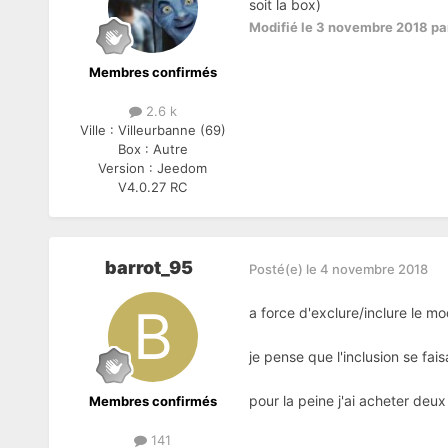
soit la box)
Modifié
le 3 novembre 2018
pa
Membres confirmés
2.6 k
Ville :
Villeurbanne (69)
Box :
Autre
Version :
Jeedom
V4.0.27 RC
barrot_95
Posté(e)
le 4 novembre 2018
a force d'exclure/inclure le m
je pense que l'inclusion se fais
pour la peine j'ai acheter deu
Membres confirmés
141