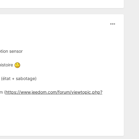
tion sensor
istoire
s (état + sabotage)
m (
https://www.jeedom.com/forum/viewtopic.php?