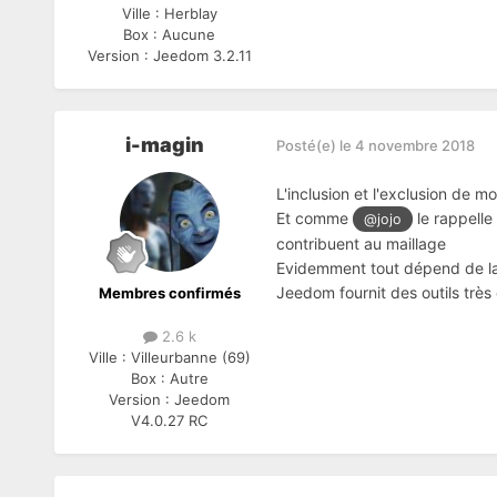
Ville :
Herblay
Box :
Aucune
Version :
Jeedom 3.2.11
i-magin
Posté(e)
le 4 novembre 2018
L'inclusion et l'exclusion de m
Et comme
le rappelle
@jojo
contribuent au maillage
Evidemment tout dépend de la 
Jeedom fournit des outils très
Membres confirmés
2.6 k
Ville :
Villeurbanne (69)
Box :
Autre
Version :
Jeedom
V4.0.27 RC