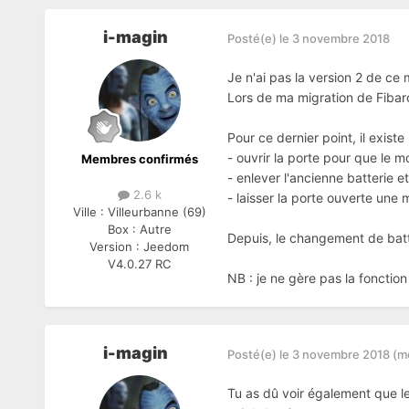
i-magin
Posté(e)
le 3 novembre 2018
Je n'ai pas la version 2 de ce 
Lors de ma migration de Fibar
Pour ce dernier point, il exist
- ouvrir la porte pour que le m
Membres confirmés
- enlever l'ancienne batterie e
2.6 k
- laisser la porte ouverte une
Ville :
Villeurbanne (69)
Box :
Autre
Depuis, le changement de batte
Version :
Jeedom
V4.0.27 RC
NB : je ne gère pas la fonctio
i-magin
Posté(e)
le 3 novembre 2018
(m
Tu as dû voir également que l