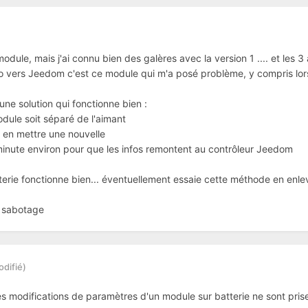
module, mais j'ai connu bien des galères avec la version 1 .... et les 3
o vers Jeedom c'est ce module qui m'a posé problème, y compris lors
e une solution qui fonctionne bien
:
odule soit séparé de l'aimant
t en mettre une nouvelle
 minute environ pour que les infos remontent au contrôleur Jeedom
rie fonctionne bien... éventuellement essaie cette méthode en enlev
n sabotage
odifié)
es modifications de paramètres d'un module sur batterie ne sont pris