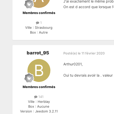
J'ai exactement le même problème
On est d accord que lorsque l'o
Membres confirmés
1
Ville :
Strasbourg
Box :
Autre
barrot_95
Posté(e)
le 11 février 2020
Arthur0201,
Oui tu devrais avoir la . valeu
Membres confirmés
141
Ville :
Herblay
Box :
Aucune
Version :
Jeedom 3.2.11