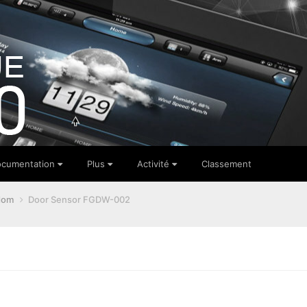
cumentation
Plus
Activité
Classement
dom
Door Sensor FGDW-002