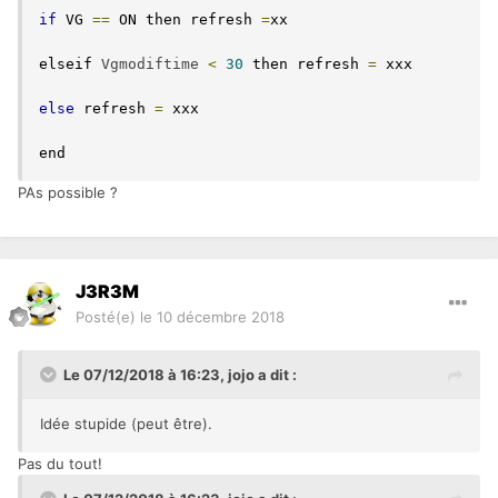
if
 VG 
==
 ON then refresh 
=
xx

elseif 
Vgmodiftime
<
30
 then refresh 
=
 xxx

else
 refresh 
=
 xxx

PAs possible ?
J3R3M
Posté(e)
le 10 décembre 2018
Le 07/12/2018 à 16:23,
jojo
a dit :
Idée stupide (peut être).
Pas du tout!