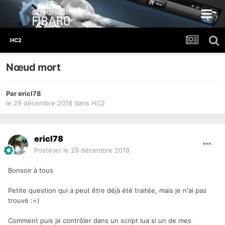
HC2
Nœud mort
Par
ericl78
le 29 décembre 2018
dans
HC2
ericl78
Posté(e)
le 29 décembre 2018
Bonsoir à tous
Petite question qui a peut être déjà été traitée, mais je n'ai pas
trouvé
:=)
Comment puis je contrôler dans un script lua si un de mes