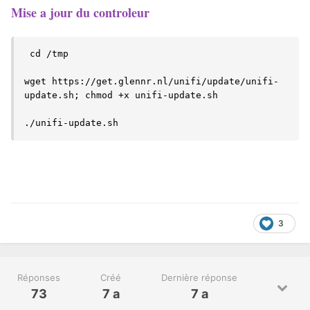
Mise a jour du controleur
 cd /tmp ﻿

wget https://get.glennr.nl/unifi/update/unifi-
update.sh; chmod +x unifi-update.sh ﻿

./unifi-update.sh ﻿﻿﻿﻿
3
Réponses
Créé
Dernière réponse
73
7 a
7 a