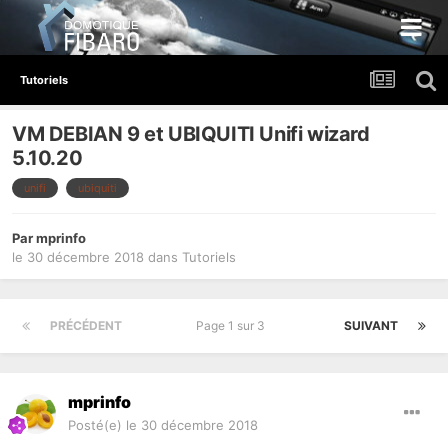
Tutoriels
VM DEBIAN 9 et UBIQUITI Unifi wizard
5.10.20
unifi
ubiquiti
Par
mprinfo
le 30 décembre 2018
dans
Tutoriels
PRÉCÉDENT
Page 1 sur 3
SUIVANT
mprinfo
Posté(e)
le 30 décembre 2018