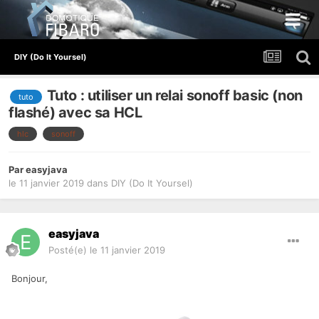
DIY (Do It Yoursel)
Tuto : utiliser un relai sonoff basic (non
tuto
flashé) avec sa HCL
hlc
sonoff
Par
easyjava
le 11 janvier 2019
dans
DIY (Do It Yoursel)
easyjava
Posté(e)
le 11 janvier 2019
Bonjour,