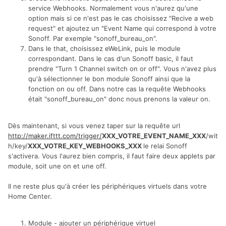
service Webhooks. Normalement vous n'aurez qu'une
option mais si ce n'est pas le cas choisissez "Recive a web
request" et ajoutez un "Event Name qui correspond à votre
Sonoff. Par exemple "sonoff_bureau_on".
Dans le that, choisissez eWeLink, puis le module
correspondant. Dans le cas d'un Sonoff basic, il faut
prendre "Turn 1 Channel switch on or off". Vous n'avez plus
qu'à sélectionner le bon module Sonoff ainsi que la
fonction on ou off. Dans notre cas la requête Webhooks
était "sonoff_bureau_on" donc nous prenons la valeur on.
Dès maintenant, si vous venez taper sur la requête url
http://maker.ifttt.com/trigger/
XXX_VOTRE_EVENT_NAME_XXX
/wit
h/key/
XXX_VOTRE_KEY_WEBHOOKS_XXX
le relai Sonoff
s'activera. Vous l'aurez bien compris, il faut faire deux applets par
module, soit une on et une off.
Il ne reste plus qu'à créer les périphériques virtuels dans votre
Home Center.
Module - ajouter un périphérique virtuel