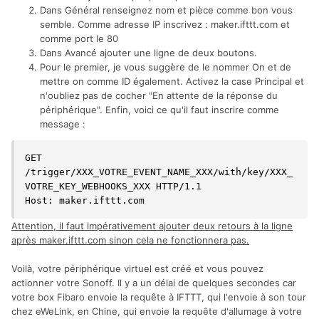
Dans Général renseignez nom et pièce comme bon vous
semble. Comme adresse IP inscrivez : maker.ifttt.com et
comme port le 80
Dans Avancé ajouter une ligne de deux boutons.
Pour le premier, je vous suggère de le nommer On et de
mettre on comme ID également. Activez la case Principal et
n'oubliez pas de cocher "En attente de la réponse du
périphérique". Enfin, voici ce qu'il faut inscrire comme
message
:
GET 
/trigger/XXX_VOTRE_EVENT_NAME_XXX/with/key/XXX_
VOTRE_KEY_WEBHOOKS_XXX HTTP/1.1

Attention, il faut impérativement ajouter deux retours à la ligne
après maker.ifttt.com sinon cela ne fonctionnera pas.
Voilà, votre périphérique virtuel est créé et vous pouvez
actionner votre Sonoff. Il y a un délai de quelques secondes car
votre box Fibaro envoie la requête à IFTTT, qui l'envoie à son tour
chez eWeLink, en Chine, qui envoie la requête d'allumage à votre