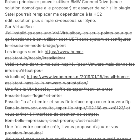
Raison principale: pouvoir utiliser BMW ConnectDrive (seule
solution domotique à le proposer) et essayer de voir si le plugin
Satel pourrait remplacer ma dépendance à la HC2
edit: solution plus simple ci-dessous sur Syno.
Sur VirtualBox:
J'ai installé ça dans une VM Virtualbox, les seuls points pour que
ça fonctionne bien: utiliser boot UEFI dans system et configurer
le réseau en mode bridge/pont
Les images sont ici:
https://www.home-
assistant.io/hassio/installation/
Voici le tuto dont je me suis inspiré, (pour Vmware mais donne les
infos qu'il faut pour
virtualbox)
https://www.ivobeerens.nl/2019/01/15/install-home-
assistant-hass-io-in-vmware-workstation/
Une fois la VM bootée, il suffit de taper "root" et enter
Ensuite taper "login" et enter
Ensuite "ip a" et enter et sous l'interface enpxxx on trouvera l'ip
Dans le browser, ensuite, taper l'ip
http://192.168.xx.xx:8123/
et
vous arriver à l'interface de création de compte.
Bon, belle impression, c'est propre, c'est réactif.
Une fois votre compte créé, il vous propose d'ajouter vos
premiers "modules"
J'ai ajouté mon pont hue et clic click click c'est tout créé partout