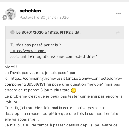
sebcbien
Niveau de barbe nécessaire: 3mm
Posté(e)
le 30 janvier 2020
Le 30/01/2020 à 18:25,
PITP2
a dit :
Tu n'es pas passé par cela ?
https://www.home-
assistant.io/integrations/bmw_connected_drive/
Merci !
Je l'avais pas vu, non, je suis passé par
ici:
https://community.home-assistant.io/t/bmw-connecteddrive-
component/39569/191
j'ai posé une question "newbie" mais pas
encore de réponse 3 jours plus tard
Le problème c'est que je peux pas tester car je n'ai pas encore la
voiture.
Ceci dit, j'ai tout bien fait, mai la carte n'arrive pas sur le
desktop... a creuser, ou ptêtre que une fois la connection faite
elle va apparaître...
Je n'ai plus eu de temps à passer dessus depuis, peut-être ce