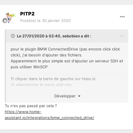
PITP2
Posté(e)
le 30 janvier 2020
Le 27/01/2020 à 02:40,
sebcbien
a dit :
pour le plugin BMW ConnectedDrive
(pas encore click click
click), j'ai besoin d'ajouter des fichiers.
Apparemment le plus simple est d'ajouter un serveur SSH et
puis utiliser WinSCP
1) cliquer dans la barre de gauche sur Hass.io
2) sélectionner le menu add-ons
3) clicker sur le module SSH
Développer
4) l'installer
5) dans la config plus bas, définir un password
Tu n'es pas passé par cela ?
6) le démarrer
https://www.home-
7) utiliser putty pour se connecter avec le login root et le
assistant.io/integrations/bmw_connected_drive/
pass spécifié plus haut pour voir si ça fonctionne
8) utiliser WinSCP avec les settings de putty (importer) et
on a accès au file system de Hass.io