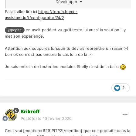
Développer
contre... pour pas aider, le service BMW a modifié son
authentification
Fallait aller lire ici
https://forum.home-
assistant.lu/t/configurator/74/2
en avait parlé et vu qu'il teste lui aussi la solution il y
@pepite
met son expérience.
Attention aux coupures lorsque tu devras reprendre un rasoir :-)
bon ok ce n'est pas encore le cas loin de là ;-)
Je suis entrain de tester les modules Shelly c'est de la balle
2
Krikroff
Posté(e)
le 16 février 2020
C’est vrai [mention=629]PITP2[/mention] que ces produits dans la