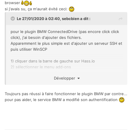
browser
si j'avais su, ça m'aurait évité ceci:
Le 27/01/2020 à 02:40,
sebcbien
a dit :
pour le plugin BMW ConnectedDrive (pas encore click click
click), j'ai besoin d'ajouter des fichiers.
Apparemment le plus simple est d'ajouter un serveur SSH et
puis utiliser WinSCP
1) cliquer dans la barre de gauche sur Hass.io
2) sélectionner le menu add-ons
3) clicker sur le module SSH
Développer
4) l'installer
5) dans la config plus bas, définir un password
6) le démarrer
Toujours pas réussi à faire fonctionner le plugin BMW par contre...
7) utiliser putty pour se connecter avec le login root et le
pour pas aider, le service BMW a modifié son authentification
pass spécifié plus haut pour voir si ça fonctionne
8) utiliser WinSCP avec les settings de putty (importer) et
on a accès au file system de Hass.io
Niveau de barbe nécessaire: 3mm