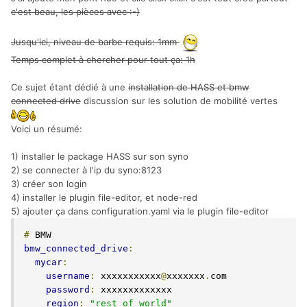
c'est beau, les pièces avec :-)
Jusqu'ici, niveau de barbe requis: 1mm
Temps complet à chercher pour tout ça: 1h
Ce sujet étant dédié à une
installation de HASS et bmw
connected drive
discussion sur les solution de mobilité vertes
Voici un résumé:
1) installer le package HASS sur son syno
2) se connecter à l'ip du syno:8123
3) créer son login
4) installer le plugin file-editor, et node-red
5) ajouter ça dans configuration.yaml via le plugin file-editor
#
bmw_connected_drive
:
mycar
:
username
:
 xxxxxxxxxxx
@
xxxxxxx
.
com

password
:
 xxxxxxxxxxxxx

region
:
"rest_of_world"