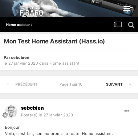
Home assistant
Mon Test Home Assistant (Hass.io)
Par
sebcbien
le 27 janvier 2020
dans
Home assistant
PRÉCÉDENT
Page 1 sur 10
SUIVANT
sebcbien
Posté(e)
le 27 janvier 2020
Bonjour,
Voilà, c'est fait, comme promis je teste Home assistant.