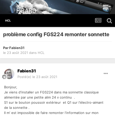
HCL
problème config FGS224 remonter sonnette
Par
Fabien31
le 23 août 2021
dans
HCL
Fabien31
Posté(e)
le 23 août 2021
Bonjour,
Je viens d'installer un FGS224 dans ma sonnette classique
alimentée par une petite alim 24 v continu .
S1 sur le bouton poussoir extérieur et Q1 sur l'électro-aimant
de la sonnette .
Il m' est impossible de faire remonter l'information sur mon