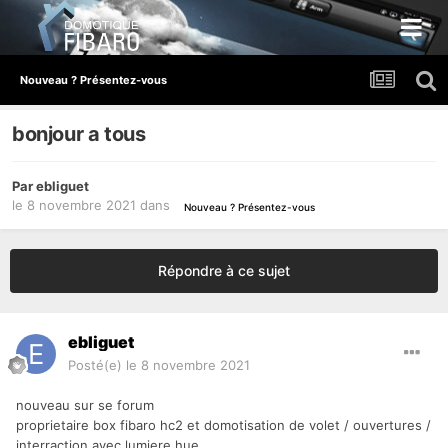
Nouveau ? Présentez-vous
bonjour a tous
Par
ebliguet
le 8 novembre 2021
dans
Nouveau ? Présentez-vous
Répondre à ce sujet
ebliguet
Posté(e)
le 8 novembre 2021
nouveau sur se forum
proprietaire box fibaro hc2 et domotisation de volet / ouvertures /
interraction avec lumiere hue