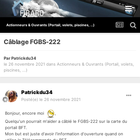
Actionneurs & Ouvrants (Portail, volets, piscines, ...)
Câblage FGBS-222
Par
Patrickdu34
le 26 novembre 2021
dans
Actionneurs & Ouvrants (Portail, volets,
piscines, ...)
Patrickdu34
Posté(e)
le 26 novembre 2021
Bonjour, encore moi
,
Quelqu'un pourrait m'aider a câblé le FGBS-222 sur la carte du
portail BFT.
Mon but est juste d'avoir l'information d'ouverture quand on