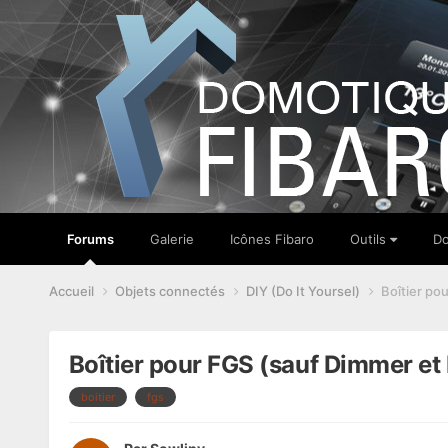
Forums
Galerie
Icônes Fibaro
Outils
Do
Accueil
Objets connectés
DIY (Do It Yoursel)
Boîtier po
Boîtier pour FGS (sauf Dimmer et
boitier
fgs