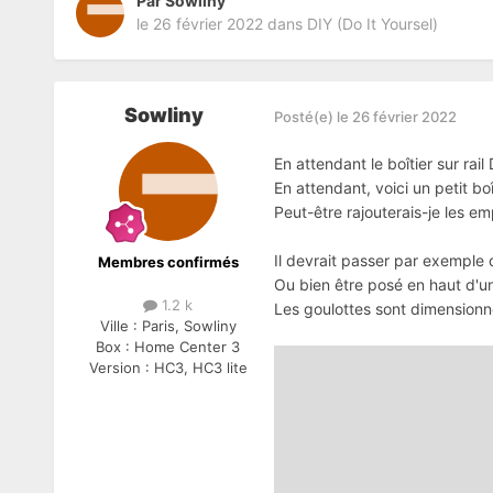
Par
Sowliny
le 26 février 2022
dans
DIY (Do It Yoursel)
Sowliny
Posté(e)
le 26 février 2022
En attendant le boîtier sur ra
En attendant, voici un petit b
Peut-être rajouterais-je les 
Il devrait passer par exemple 
Membres confirmés
Ou bien être posé en haut d'u
1.2 k
Les goulottes sont dimensionn
Ville :
Paris, Sowliny
Box :
Home Center 3
Version :
HC3, HC3 lite