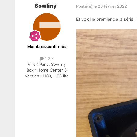
Sowliny
Posté(e)
le 26 février 2022
Et voici le premier de la série
:
Membres confirmés
1.2 k
Ville :
Paris, Sowliny
Box :
Home Center 3
Version :
HC3, HC3 lite