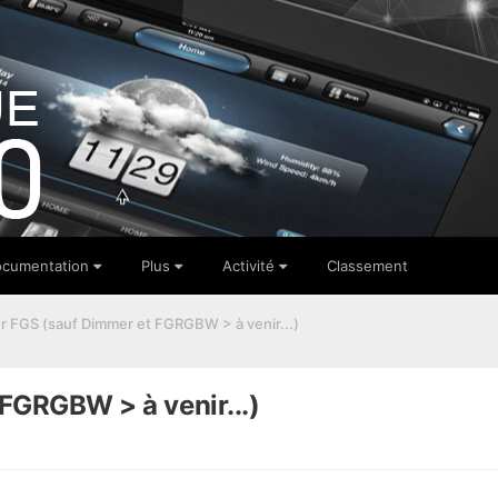
cumentation
Plus
Activité
Classement
ur FGS (sauf Dimmer et FGRGBW > à venir...)
 FGRGBW > à venir...)