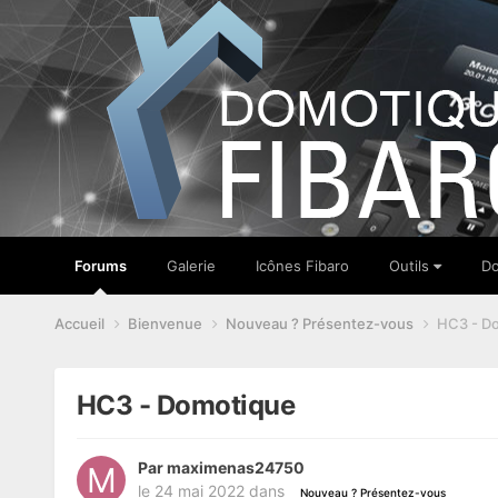
Forums
Galerie
Icônes Fibaro
Outils
Do
Accueil
Bienvenue
Nouveau ? Présentez-vous
HC3 - D
HC3 - Domotique
Par
maximenas24750
le 24 mai 2022
dans
Nouveau ? Présentez-vous