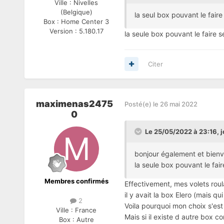
Ville :
Nivelles
(Belgique)
la seul box pouvant le faire
Box :
Home Center 3
Version :
5.180.17
la seule box pouvant le faire s
Citer
maximenas2475
Posté(e)
le 26 mai 2022
0
Le 25/05/2022 à 23:16,
j
bonjour également et bien
la seule box pouvant le fair
Membres confirmés
Effectivement, mes volets roul
il y avait la box Elero (mais qu
2
Voila pourquoi mon choix s'est 
Ville :
France
Mais si il existe d autre box c
Box :
Autre