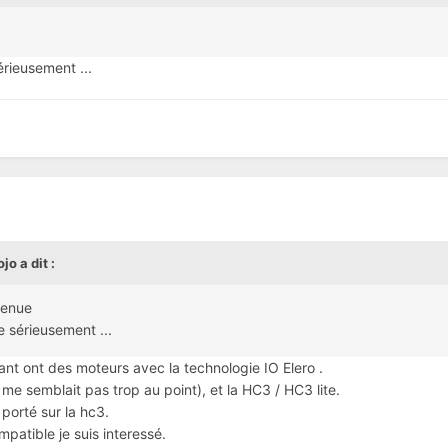
érieusement ...
ojo
a dit :
venue
e sérieusement ...
ant ont des moteurs avec la technologie IO Elero .
i me semblait pas trop au point), et la HC3 / HC3 lite.
porté sur la hc3.
ompatible je suis interessé.