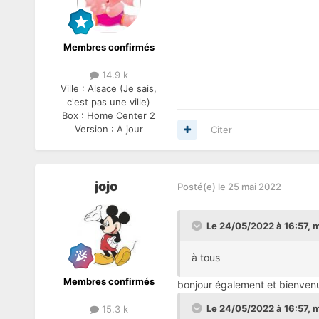
Membres confirmés
14.9 k
Ville :
Alsace (Je sais,
c'est pas une ville)
Box :
Home Center 2
Version :
A jour
Citer
jojo
Posté(e)
le 25 mai 2022
Le 24/05/2022 à 16:57,
m
à tous
Membres confirmés
bonjour également et bienven
Le 24/05/2022 à 16:57,
m
15.3 k