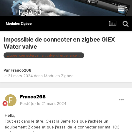
Modules Zigbee
Impossible de connecter en zigbee GiEX
Water valve
zigbee; connecter ; smart valve; gi experience; hc3
Par
Franco268
le 21 mars 2024
dans
Modules Zigbee
Franco268
Posté(e)
le 21 mars 2024
Hello,
Tout est dans le titre. C'est la 3eme fois que j'achète un
équipement Zigbee et que j'essai de le connecter sur ma HC3