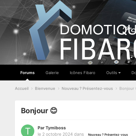
Forums
Galerie
Icônes Fibaro
Outils
Do
Accueil
Bienvenue
Nouveau ? Présentez-vous
Bonjour 
Bonjour 😊
Par
Tymiboss
le 2 octobre 2024
dans
Nouveau ? Présentez-vous