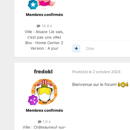
Membres confirmés
14.9 k
Ville :
Alsace (Je sais,
c'est pas une ville)
Box :
Home Center 2
Version :
A jour
Citer
fredokl
Posté(e)
le 2 octobre 2024
Bienvenue sur le forum!
Membres confirmés
1.9 k
Ville :
Châteauneuf-sur-