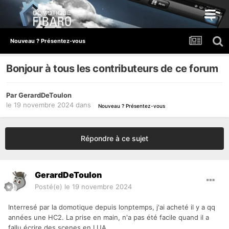
Nouveau ? Présentez-vous
Bonjour à tous les contributeurs de ce forum
Par
GerardDeToulon
le 19 novembre 2024
dans
Nouveau ? Présentez-vous
Répondre à ce sujet
GerardDeToulon
Posté(e)
le 19 novembre 2024
Interresé par la domotique depuis lonptemps, j'ai acheté il y a qq
années une HC2. La prise en main, n'a pas été facile quand il a
fallu écrire des scenes en LUA.