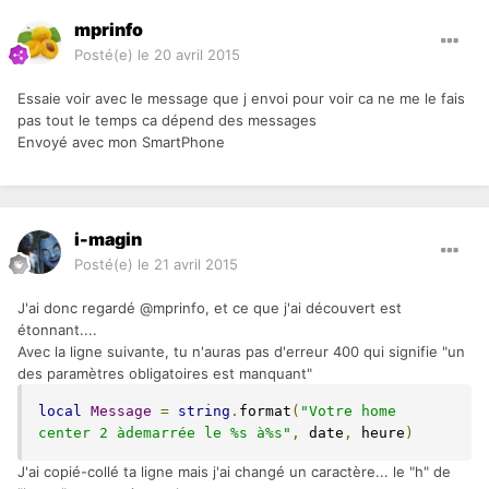
mprinfo
Posté(e)
le 20 avril 2015
Essaie voir avec le message que j envoi pour voir ca ne me le fais
pas tout le temps ca dépend des messages
Envoyé avec mon SmartPhone
i-magin
Posté(e)
le 21 avril 2015
J'ai donc regardé @mprinfo, et ce que j'ai découvert est
étonnant....
Avec la ligne suivante, tu n'auras pas d'erreur 400 qui signifie "un
des paramètres obligatoires est manquant"
local
Message
=
string
.
format
(
"Votre home 
center 2 àdemarrée le %s à%s"
,
 date
,
 heure
)
J'ai copié-collé ta ligne mais j'ai changé un caractère... le "h" de