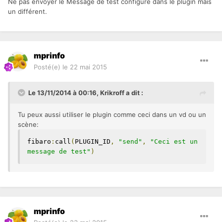
Ne pas envoyer le
Message de test configuré dans le plugin mais
un différent.
mprinfo
Posté(e)
le 22 mai 2015
Le 13/11/2014 à 00:16, Krikroff a dit :
Tu peux aussi utiliser le plugin comme ceci dans un vd ou un
scène:
fibaro
:
call
(
PLUGIN_ID
,
"send"
,
"Ceci est un 
message de test"
)
mprinfo