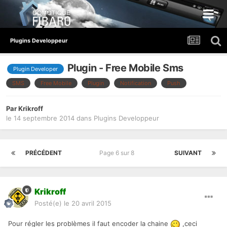
Plugins Developpeur
Plugin - Free Mobile Sms
Plugin Developer
SMS
Free Mobile
Plugin
Notification
Push
Par
Krikroff
le 14 septembre 2014
dans
Plugins Developpeur
PRÉCÉDENT
Page 6 sur 8
SUIVANT
Krikroff
Posté(e)
le 20 avril 2015
Pour régler les problèmes il faut encoder la chaine
,ceci