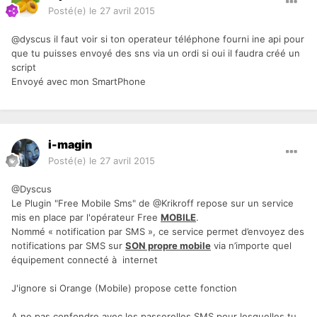
Posté(e)
le 27 avril 2015
@dyscus il faut voir si ton operateur téléphone fourni ine api pour
que tu puisses envoyé des sns via un ordi si oui il faudra créé un
script
Envoyé avec mon SmartPhone
i-magin
Posté(e)
le 27 avril 2015
@Dyscus
Le Plugin "Free Mobile Sms" de @Krikroff repose sur un service
mis en place par l'opérateur Free
MOBILE
.
Nommé « notification par SMS », ce service permet d’envoyez des
notifications par SMS sur
SON propre mobile
via n’importe quel
équipement connecté à internet
J'ignore si Orange (Mobile) propose cette fonction
A ne pas confondre avec les passerelles SMS pour lesquelles tu