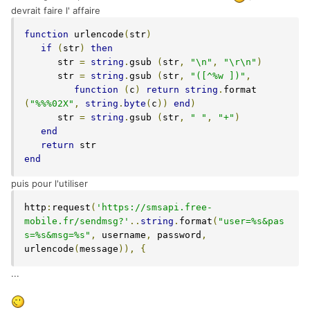
devrait faire l' affaire
function
 urlencode
(
str
)
if
(
str
)
then
      str 
=
string
.
gsub 
(
str
,
"\n"
,
"\r\n"
)
      str 
=
string
.
gsub 
(
str
,
"([^%w ])"
,
function
(
c
)
return
string
.
format 
(
"%%%02X"
,
string
.
byte
(
c
))
end
)
      str 
=
string
.
gsub 
(
str
,
" "
,
"+"
)
end
return
end
puis pour l'utiliser
http
:
request
(
'https://smsapi.free-
mobile.fr/sendmsg?'
..
string
.
format
(
"user=%s&pas
s=%s&msg=%s"
,
 username
,
 password
,
urlencode
(
message
)),
{
...