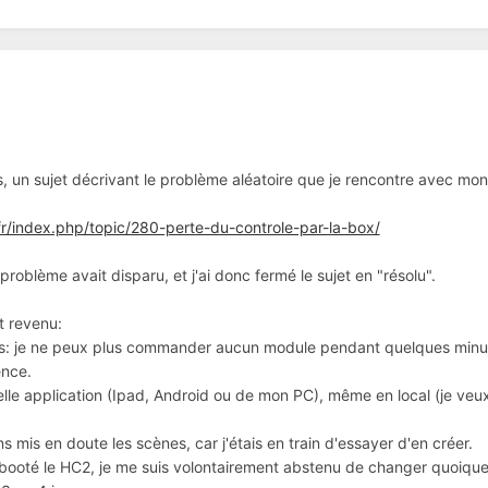
es, un sujet décrivant le problème aléatoire que je rencontre avec mo
r/index.php/topic/280-perte-du-controle-par-la-box/
problème avait disparu, et j'ai donc fermé le sujet en "résolu".
t revenu:
s: je ne peux plus commander aucun module pendant quelques minute
ence.
elle application (Ipad, Android ou de mon PC), même en local (je veux
ns mis en doute les scènes, car j'étais en train d'essayer d'en créer.
 rebooté le HC2, je me suis volontairement abstenu de changer quoique