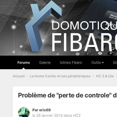
Forums
Galerie
Icônes Fibaro
Outils
Do
Accueil
La Home Center et ses périphériques
HC 2 & Lite
Problème de "perte de controle" 
Par
eric69
le 26 janvier 2014
dans
HC2