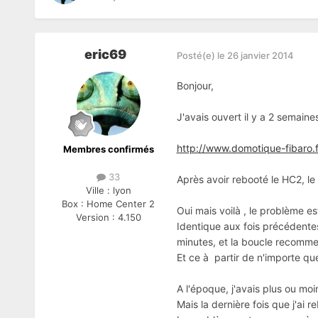
eric69
Posté(e)
le 26 janvier 2014
Bonjour,
J'avais ouvert il y a 2 semain
http://www.domotique-fibaro.f
Membres confirmés
33
Après avoir rebooté le HC2, le 
Ville :
lyon
Box :
Home Center 2
Oui mais voilà , le problème es
Version :
4.150
Identique aux fois précédente
minutes, et la boucle recomm
Et ce à partir de n'importe qu
A l'époque, j'avais plus ou moi
Mais la dernière fois que j'ai