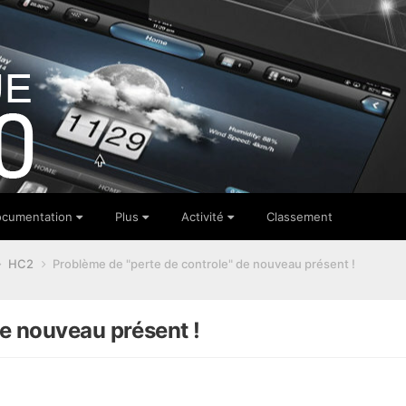
cumentation
Plus
Activité
Classement
HC2
Problème de "perte de controle" de nouveau présent !
de nouveau présent !