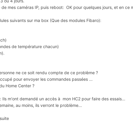
3 ou 4 jours.
 de mes caméras IP, puis reboot: OK pour quelques jours, et en ce m
odules suivants sur ma box (Que des modules Fibaro):
tch)
sondes de température chacun)
m).
personne ne ce soit rendu compte de ce problème ?
 occupé pour envoyer les commandes passées ...
r du Home Center ?
o: Ils m'ont demandé un accès à mon HC2 pour faire des essais...
emaine, au moins, ils verront le problème...
suite