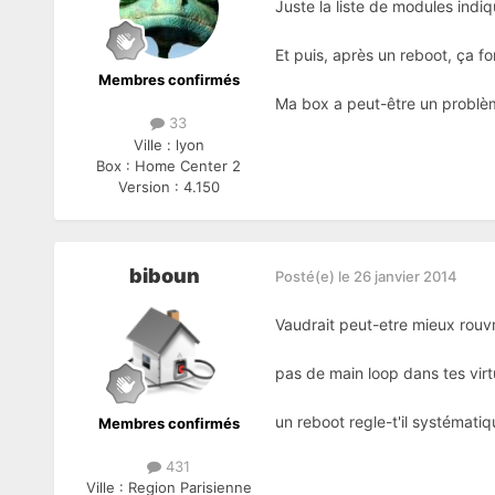
Juste la liste de modules indi
Et puis, après un reboot, ça f
Membres confirmés
Ma box a peut-être un problè
33
Ville :
lyon
Box :
Home Center 2
Version :
4.150
biboun
Posté(e)
le 26 janvier 2014
Vaudrait peut-etre mieux rouvri
pas de main loop dans tes virt
un reboot regle-t'il systémati
Membres confirmés
431
Ville :
Region Parisienne