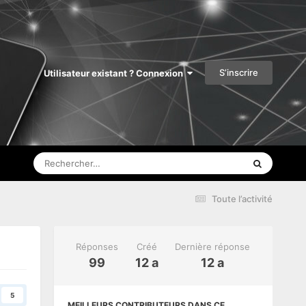
S’inscrire
Utilisateur existant ? Connexion
Toute l’activité
Réponses
Créé
Dernière réponse
99
12 a
12 a
5
MEILLEURS CONTRIBUTEURS DANS CE