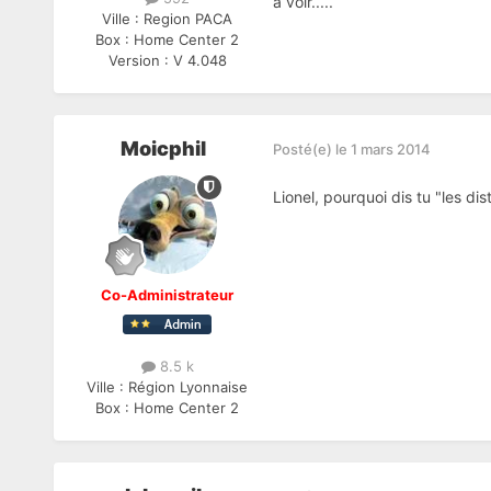
a voir.....
Ville :
Region PACA
Box :
Home Center 2
Version :
V 4.048
Moicphil
Posté(e)
le 1 mars 2014
Lionel, pourquoi dis tu "les dis
Co-Administrateur
8.5 k
Ville :
Région Lyonnaise
Box :
Home Center 2