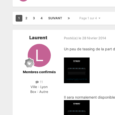
1
2
3
4
SUIVANT
Page 1 sur 4
Laurent
Posté(e)
le 28 février 2014
Un peu de teasing de la part d
Membres confirmés
11
Ville :
Lyon
Box :
Autre
Il sera normalement disponible