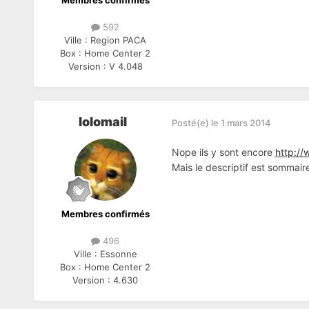
Membres confirmés
592
Ville :
Region PACA
Box :
Home Center 2
Version :
V 4.048
lolomail
Posté(e)
le 1 mars 2014
Nope ils y sont encore
http://
Mais le descriptif est sommair
Membres confirmés
496
Ville :
Essonne
Box :
Home Center 2
Version :
4.630