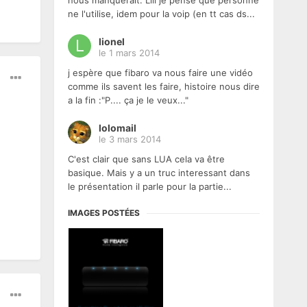
nous manquerait. Lili je pense que personne
ne l'utilise, idem pour la voip (en tt cas ds...
lionel
le 1 mars 2014
j espère que fibaro va nous faire une vidéo
comme ils savent les faire, histoire nous dire
a la fin :"P.... ça je le veux..."
lolomail
le 3 mars 2014
C'est clair que sans LUA cela va être
basique. Mais y a un truc interessant dans
le présentation il parle pour la partie...
IMAGES POSTÉES