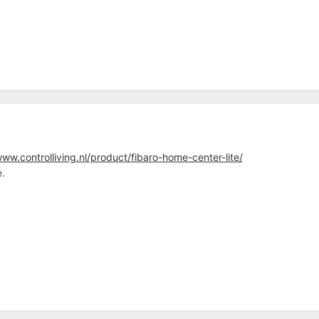
www.controlliving.nl/product/fibaro-home-center-lite/
e.