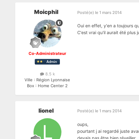
Moicphil
Posté(e)
le 1 mars 2014
Oui en effet, y'en a toujours qu
C'est vrai qu'il aurait été plus
Co-Administrateur
8.5 k
Ville :
Région Lyonnaise
Box :
Home Center 2
lionel
Posté(e)
le 1 mars 2014
oups,
pourtant j ai regardé juste av
devais pas être bien réveiller