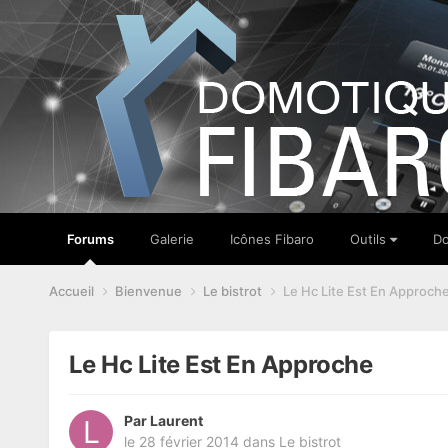
Forums
Galerie
Icônes Fibaro
Outils
Do
Accueil
Bienvenue
Le bistrot
Le Hc Lite Est En Approch
Le Hc Lite Est En Approche
Par
Laurent
le 28 février 2014
dans
Le bistrot