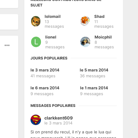
SUJET
lolomail
Shad
13
11
messages
messages
lionel
Moicphil
9
8
messages
messages
JOURS POPULAIRES
le 3 mars 2014
le 5 mars 2014
41 messages
36 messages
le 6 mars 2014
le 1 mars 2014
9 messages
9 messages
MESSAGES POPULAIRES
clarkkent609
le 3 mars 2014
Si on prend du recul, il n'y a que le lua qui