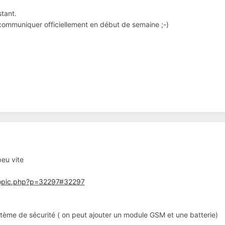
stant.
 communiquer officiellement en début de semaine ;-)
 peu vite
wtopic.php?p=32297#32297
ystème de sécurité ( on peut ajouter un module GSM et une batterie)