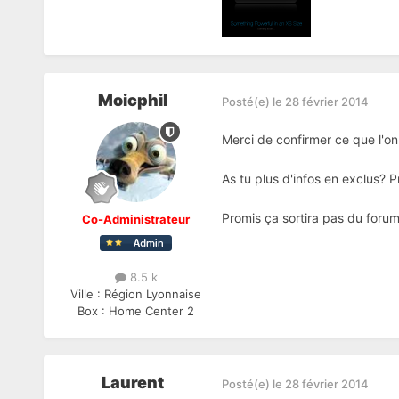
Moicphil
Posté(e)
le 28 février 2014
Merci de confirmer ce que l'on 
As tu plus d'infos en exclus? Pr
Promis ça sortira pas du foru
Co-Administrateur
8.5 k
Ville :
Région Lyonnaise
Box :
Home Center 2
Laurent
Posté(e)
le 28 février 2014