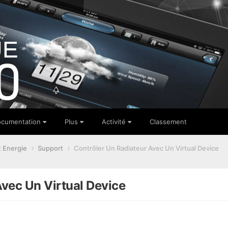
cumentation
Plus
Activité
Classement
t Energie
Support
Contrôler Un Radiateur Avec Un Virtual Device
Avec Un Virtual Device