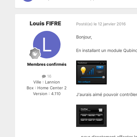
Louis FIFRE
Posté(e)
le 12 janvier 2016
Bonjour,
En installant un module Qubino
Membres confirmés
16
Ville :
Lannion
Box :
Home Center 2
Version :
4.110
J'aurais aimé pouvoir contrôler
... pour directement affecter l