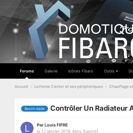
Forums
Galerie
Icônes Fibaro
Outils
Do
Accueil
La Home Center et ses périphériques
Chauffage e
Contrôler Un Radiateur 
Besoin daide
Par
Louis FIFRE
le 12 janvier 2016
dans
Support