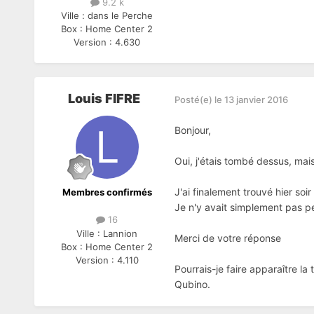
9.2 k
Ville :
dans le Perche
Box :
Home Center 2
Version :
4.630
Louis FIFRE
Posté(e)
le 13 janvier 2016
Bonjour,
Oui, j'étais tombé dessus, mais
J'ai finalement trouvé hier soi
Membres confirmés
Je n'y avait simplement pas p
16
Ville :
Lannion
Merci de votre réponse
Box :
Home Center 2
Version :
4.110
Pourrais-je faire apparaître l
Qubino.