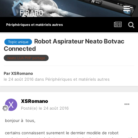
Périphériques et matériels autres
Robot Aspirateur Neato Botvac
Topic unique
Connected
neato LUA PHP portage
Par
XSRomano
le 24 août 2016
dans
Périphériques et matériels autres
XSRomano
Posté(e)
le 24 août 2016
bonjour à tous,
certains connaissent surement le dermier modèle de robot