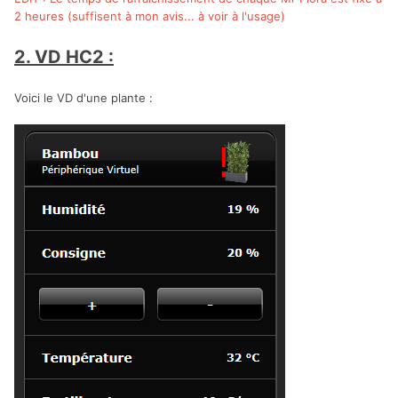
2 heures (suffisent à mon avis... à voir à l'usage)
2. VD HC2 :
Voici le VD d'une plante :