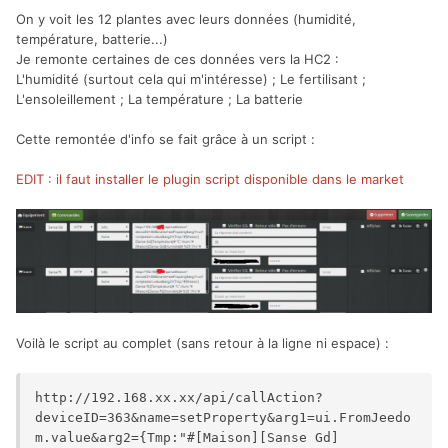
On y voit les 12 plantes avec leurs données (humidité,
température, batterie...)
Je remonte certaines de ces données vers la HC2 :
L'humidité (surtout cela qui m'intéresse) ; Le fertilisant ;
L'ensoleillement ; La température ; La batterie
Cette remontée d'info se fait grâce à un script :
EDIT : il faut installer le plugin script disponible dans le market
Voilà le script au complet (sans retour à la ligne ni espace) :
http://192.168.xx.xx/api/callAction?
deviceID=363&name=setProperty&arg1=ui.FromJeedo
m.value&arg2={Tmp:"#[Maison][Sanse Gd]