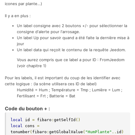
icones par plante…)
Il y a en plus :
Un label consigne avec 2 boutons +/- pour sélectionner la
consigne d'alerte pour l'arrosage.
Un label Up pour savoir quand a été faite la dernière mise à
jour
Un label data qui reçoit le contenu de la requête Jeedom.
Vous aurez compris que ce label a pour ID : FromJeedom
(voir chapitre 1)
Pour les labels, il est important du coup de les identifier avec
cette logique : (la scène utilisera ces ID de label)
Humidité = Hum ; Température = Tmp ; Lumière = Lum ;
Fertilisant = Frt ; Batterie = Bat
Code du bouton + :
local
 id 
=
 fibaro
:
getSelfId
()
local
 cons 
=
tonumber
(
fibaro
:
getGlobalValue
(
"HumPlante"
..
id
)