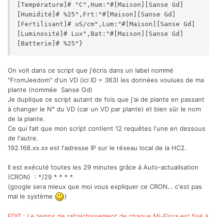
[Température]# °C",Hum:"#[Maison][Sanse Gd]
[Humidité]# %25",Frt:"#[Maison][Sanse Gd]
[Fertilisant]# uS/cm",Lum:"#[Maison][Sanse Gd]
[Luminosité]# Lux",Bat:"#[Maison][Sanse Gd]
On voit dans ce script que j'écris dans un label nommé
"FromJeedom" d'un VD (ici ID = 363) les données voulues de ma
plante (nommée Sanse Gd)
Je duplique ce script autant de fois que j'ai de plante en passant
à changer le N° du VD (car un VD par plante) et bien sûr le nom
de la plante.
Ce qui fait que mon script contient 12 requêtes l'une en dessous
de l'autre.
192.168.xx.xx est l'adresse IP sur le réseau local de la HC2.
Il est exécuté toutes les 29 minutes grâce à Auto-actualisation
(CRON) : */29 * * * *
(google sera mieux que moi vous expliquer ce CRON… c'est pas
mal le système
)
EDIT : Le temps de rafraichissement de chaque Mi-Flora est fixé à