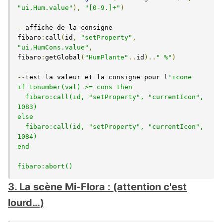
"ui.Hum.value"
),
"[0-9.]+"
)
--
affiche de la consigne

fibaro
:
call
(
id
,
"setProperty"
,
"ui.HumCons.value"
,
fibaro
:
getGlobal
(
"HumPlante"
..
id
)..
" %"
)
--
test la valeur et la consigne pour l
'icone

if tonumber(val) >= cons then

  fibaro:call(id, "setProperty", "currentIcon", 
1083)

else

  fibaro:call(id, "setProperty", "currentIcon", 
1084)

end

fibaro:abort()
3. La scène Mi-Flora : (attention c'est
lourd…)