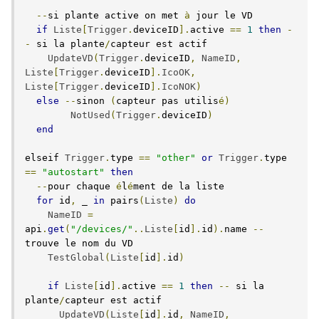
--
si plante active on met 
à
 jour le VD

if
Liste
[
Trigger
.
deviceID
].
active 
==
1
then
-
-
 si la plante
/
capteur est actif

UpdateVD
(
Trigger
.
deviceID
,
NameID
,
Liste
[
Trigger
.
deviceID
].
IcoOK
,
Liste
[
Trigger
.
deviceID
].
IcoNOK
)
else
--
sinon 
(
capteur pas utilis
é)
NotUsed
(
Trigger
.
deviceID
)
end
elseif 
Trigger
.
type 
==
"other"
or
Trigger
.
type 
==
"autostart"
then
--
pour chaque 
é
l
é
ment de la liste

for
 id
,
 _ 
in
 pairs
(
Liste
)
do
NameID
=
api
.
get
(
"/devices/"
..
Liste
[
id
].
id
).
name 
--
trouve le nom du VD

TestGlobal
(
Liste
[
id
].
id
)
if
Liste
[
id
].
active 
==
1
then
--
 si la 
plante
/
capteur est actif

UpdateVD
(
Liste
[
id
].
id
,
NameID
,