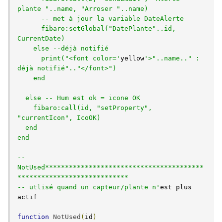
plante "..name, "Arroser "..name)  

      -- met à jour la variable DateAlerte

      fibaro:setGlobal("DatePlante"..id, 
CurrentDate)        

    else --déjà notifié

      print("<font color='
yellow
'>"..name.." : 
déjà notifié".."</font>")

    end

  else -- Hum est ok = icone OK

    fibaro:call(id, "setProperty", 
"currentIcon", IcoOK)

  end    

end

-- 
NotUsed****************************************
****************************

-- utlisé quand un capteur/plante n'
est plus 
actif

function
NotUsed
(
id
)