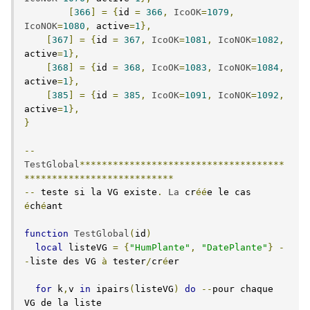
[
366
]
=
{
id 
=
366
,
IcoOK
=
1079
,
IcoNOK
=
1080
,
 active
=
1
},
[
367
]
=
{
id 
=
367
,
IcoOK
=
1081
,
IcoNOK
=
1082
,
active
=
1
},
[
368
]
=
{
id 
=
368
,
IcoOK
=
1083
,
IcoNOK
=
1084
,
active
=
1
},
[
385
]
=
{
id 
=
385
,
IcoOK
=
1091
,
IcoNOK
=
1092
,
active
=
1
},
}
--
TestGlobal
*************************************
***************************
--
 teste si la VG existe
.
La
 cr
éé
e le cas 
é
ch
é
ant

function
TestGlobal
(
id
)
local
 listeVG 
=
{
"HumPlante"
,
"DatePlante"
}
-
-
liste des VG 
à
 tester
/
cr
é
er

for
 k
,
v 
in
 ipairs
(
listeVG
)
do
--
pour chaque 
VG de la liste
