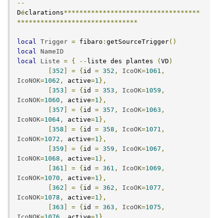
--
D
é
clarations
***********************************
*******************************
local
Trigger
=
 fibaro
:
getSourceTrigger
()
local
NameID
local
Liste
=
{
--
liste des plantes 
(
VD
)
[
352
]
=
{
id 
=
352
,
IcoOK
=
1061
,
IcoNOK
=
1062
,
 active
=
1
},
[
353
]
=
{
id 
=
353
,
IcoOK
=
1059
,
IcoNOK
=
1060
,
 active
=
1
},
[
357
]
=
{
id 
=
357
,
IcoOK
=
1063
,
IcoNOK
=
1064
,
 active
=
1
},
[
358
]
=
{
id 
=
358
,
IcoOK
=
1071
,
IcoNOK
=
1072
,
 active
=
1
},
[
359
]
=
{
id 
=
359
,
IcoOK
=
1067
,
IcoNOK
=
1068
,
 active
=
1
},
[
361
]
=
{
id 
=
361
,
IcoOK
=
1069
,
IcoNOK
=
1070
,
 active
=
1
},
[
362
]
=
{
id 
=
362
,
IcoOK
=
1077
,
IcoNOK
=
1078
,
 active
=
1
},
[
363
]
=
{
id 
=
363
,
IcoOK
=
1075
,
IcoNOK
=
1076
,
 active
=
1
},