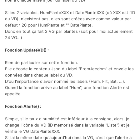
non à chaque mise à jour du label du VD)
Si les 2 variables, HumPlanteXXX et DatePlanteXXX (où XXX est l'ID
du VD), n'existent pas, elles sont créées avec comme valeur par
défaut : 20 pour HumPlante et "" DatePlante.
Donc en tout ça fait 2 VG par plantes (soit pour moi actuellement
24 VG…)
Fonction UpdateVD() :
Rien de particulier sur cette fonction.
Elle décode le contenu Json du label "FromJeedom" et envoie les
données dans chaque label du VD.
D'où l'importance d'avoir nommé les labels (Hum, Frt, Bat, …).
Quand la fonction arrive au label "Hum", une fonction Alerte est
appelée.
Fonction Alerte() :
Simple, si le taux d'humidité est inférieur à la consigne, alors je
change l'icône du VD (ID mémorisé dans la variable "Liste") et je
vérifie le VG DatePlanteXXX.
Si j'ai la même date qu'aujourd'hui dans la VG, c'est que l'alerte a