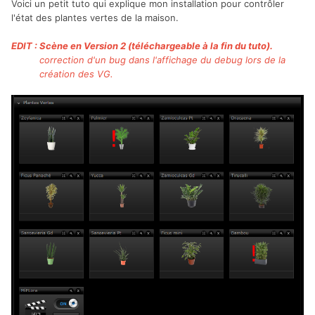
Voici un petit tuto qui explique mon installation pour contrôler
l'état des plantes vertes de la maison.
EDIT : Scène en Version 2 (téléchargeable à la fin du tuto).
correction d'un bug dans l'affichage du debug lors de la
création des VG.