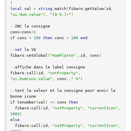
)
local
 val 
=
string
.
match
(
fibaro
:
getValue
(
id
,
"ui.Hum.value"
),
"[0-9.]+"
)
--
INC la consigne

cons
=
cons
+
1
if
 cons 
>
100
then
 cons 
=
100
end
--
set
 la VG

fibaro
:
setGlobal
(
"HumPlante"
..
id
,
 cons
)
--
affiche dans le label consigne

fibaro
:
call
(
id
,
"setProperty"
,
"ui.HumCons.value"
,
 cons
..
" %"
)
--
test la valeur et la consigne pour avoir la 
if
 tonumber
(
val
)
>=
 cons 
then
  fibaro
:
call
(
id
,
"setProperty"
,
"currentIcon"
,
1083
)
else
  fibaro
:
call
(
id
,
"setProperty"
,
"currentIcon"
,