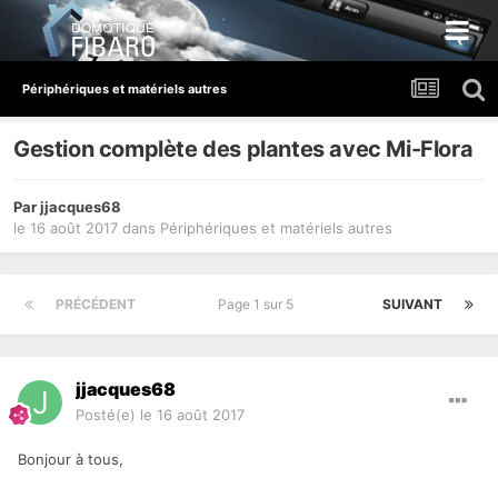
Périphériques et matériels autres
Gestion complète des plantes avec Mi-Flora
Par
jjacques68
le 16 août 2017
dans
Périphériques et matériels autres
PRÉCÉDENT
Page 1 sur 5
SUIVANT
jjacques68
Posté(e)
le 16 août 2017
Bonjour à tous,