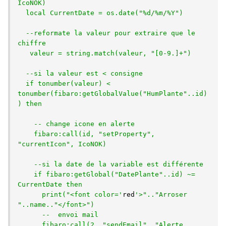
IcoNOK)

  local CurrentDate = os.date("%d/%m/%Y")

  --reformate la valeur pour extraire que le 
chiffre  

   valeur = string.match(valeur, "[0-9.]+")

  --si la valeur est < consigne

  if tonumber(valeur) < 
tonumber(fibaro:getGlobalValue("HumPlante"..id)
) then

    -- change icone en alerte

    fibaro:call(id, "setProperty", 
"currentIcon", IcoNOK)

    --si la date de la variable est différente

    if fibaro:getGlobal("DatePlante"..id) ~= 
CurrentDate then

      print("<font color='
red
'>".."Arroser 
"..name.."</font>")    

      --  envoi mail

      fibaro:call(2, "sendEmail", "Alerte 