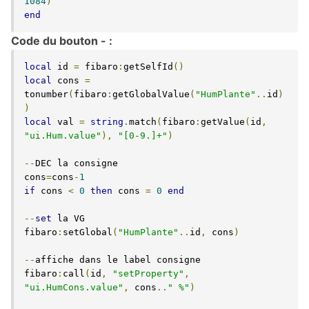
1084
)
end
Code du bouton - :
local
 id 
=
 fibaro
:
getSelfId
()
local
 cons 
=
tonumber
(
fibaro
:
getGlobalValue
(
"HumPlante"
..
id
)
)
local
 val 
=
string
.
match
(
fibaro
:
getValue
(
id
,
"ui.Hum.value"
),
"[0-9.]+"
)
--
DEC la consigne

cons
=
cons
-
1
if
 cons 
<
0
then
 cons 
=
0
end
--
set
 la VG

fibaro
:
setGlobal
(
"HumPlante"
..
id
,
 cons
)
--
affiche dans le label consigne

fibaro
:
call
(
id
,
"setProperty"
,
"ui.HumCons.value"
,
 cons
..
" %"
)