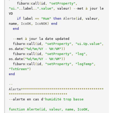
    fibaro
:
call
(
id
,
"setProperty"
,
"ui."
..
label
..
".value"
,
 valeur
)
--
met 
à
 jour le 
VD

if
 label 
==
"Hum"
then
Alerte
(
id
,
 valeur
,
name
,
IcoOK
,
IcoNOK
)
end
end
--
met 
à
 jour la date updated

  fibaro
:
call
(
id
,
"setProperty"
,
"ui.Up.value"
,
os
.
date
(
"%d/%m/%Y - %H:%M"
))
  fibaro
:
call
(
id
,
"setProperty"
,
"log"
,
os
.
date
(
"%d/%m/%Y - %H:%M"
))
  fibaro
:
call
(
id
,
"setProperty"
,
"logTemp"
,
"TxtGreen"
)
end
--
Alerte
*****************************************
*****************************
--
alerte en cas d
'humidité trop basse

function Alerte(id, valeur, name, IcoOK, 