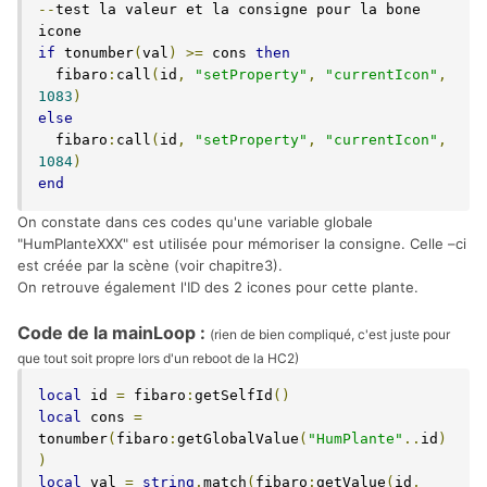
--
test la valeur et la consigne pour la bone 
if
 tonumber
(
val
)
>=
 cons 
then
  fibaro
:
call
(
id
,
"setProperty"
,
"currentIcon"
,
1083
)
else
  fibaro
:
call
(
id
,
"setProperty"
,
"currentIcon"
,
1084
)
end
On constate dans ces codes qu'une variable globale
"HumPlanteXXX" est utilisée pour mémoriser la consigne. Celle –ci
est créée par la scène (voir chapitre3).
On retrouve également l'ID des 2 icones pour cette plante.
Code de la mainLoop :
(rien de bien compliqué, c'est juste pour
que tout soit propre lors d'un reboot de la HC2)
local
 id 
=
 fibaro
:
getSelfId
()
local
 cons 
=
tonumber
(
fibaro
:
getGlobalValue
(
"HumPlante"
..
id
)
)
local
 val 
=
string
.
match
(
fibaro
:
getValue
(
id
,