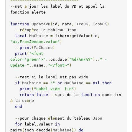
*****************************
--
met 
à
 jour les label du VD et appel la 
fonction alerte

function
UpdateVD
(
id
,
 name
,
IcoOK
,
IcoNOK
)
--
r
é
cup
è
re le tableau 
Json
local
MaChaine
=
 fibaro
:
getValue
(
id
,
"ui.FromJeedom.value"
)
--
print
(
MaChaine
)
print
(
"<font 
color='green'>"
..
os
.
date
(
"%d/%m/%Y"
)..
" - 
Update "
..
name
..
"</font>"
)
--
test si le label est pas vide

if
MaChaine
==
""
or
MaChaine
==
nil
then
print
(
"Label vide. fin"
)
return
false
--
sort de la 
function
 donc fin 
à
 la sc
è
ne

end
--
pour chaque 
é
l
é
ment du tableau 
Json
for
 label
,
valeur 
in
pairs
(
json
.
decode
(
MaChaine
))
do