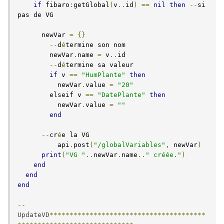
if
 fibaro
:
getGlobal
(
v
..
id
)
==
nil
then
--
si 
pas de VG

      newVar 
=
{}
--
d
é
termine son nom

        newVar
.
name 
=
 v
..
id

--
d
é
termine sa valeur

if
 v 
==
"HumPlante"
then
          newVar
.
value 
=
"20"
        elseif v 
==
"DatePlante"
then
          newVar
.
value 
=
""
end
--
cr
é
e la VG	  

	  api
.
post
(
"/globalVariables"
,
 newVar
)
print
(
"VG "
..
newVar
.
name
..
" créée."
)
end
end
end
--
UpdateVD
***************************************