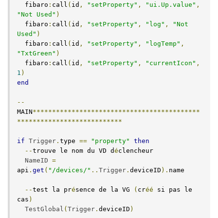
  fibaro
:
call
(
id
,
"setProperty"
,
"ui.Up.value"
,
"Not Used"
)
  fibaro
:
call
(
id
,
"setProperty"
,
"log"
,
"Not 
Used"
)
  fibaro
:
call
(
id
,
"setProperty"
,
"logTemp"
,
"TxtGreen"
)
  fibaro
:
call
(
id
,
"setProperty"
,
"currentIcon"
,
1
)
end
--
MAIN
*******************************************
***************************
if
Trigger
.
type 
==
"property"
then
--
trouve le nom du VD d
é
clencheur

NameID
=
api
.
get
(
"/devices/"
..
Trigger
.
deviceID
).
name

--
test la pr
é
sence de la VG 
(
cr
éé
 si pas le 
cas
)
TestGlobal
(
Trigger
.
deviceID
)