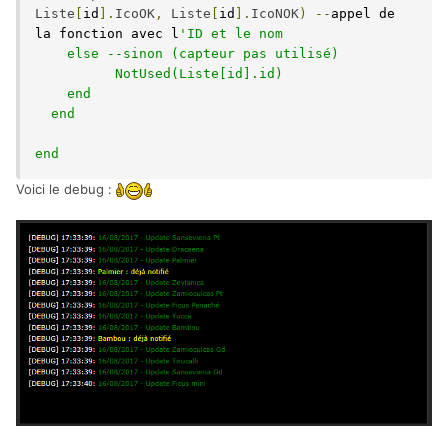
Liste
[
id
].
IcoOK
,
Liste
[
id
].
IcoNOK
)
--
appel de 
la fonction avec l
'ID et le nom   	

    else --sinon (capteur pas utilisé)

	  NotUsed(Liste[id].id)

    end  	

  end

end
Voici le debug :