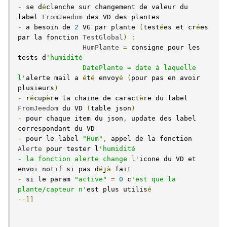
-
 se d
é
clenche sur changement de valeur du 
label 
FromJeedom
-
 a besoin de 
2
 VG par plante 
(
test
é
es et cr
é
es 
par la fonction 
TestGlobal
)
:
HumPlante
=
 consigne pour les 
tests d
'humidité

		DatePlante = date à laquelle 
l'
alerte mail a 
é
t
é
 envoy
é
(
pour pas en avoir 
plusieurs
)
-
 r
é
cup
è
re la chaine de caract
è
re du label 
FromJeedom
 du VD 
(
table json
)
-
 pour chaque item du json
,
 update des label 
-
 pour le label 
"Hum"
,
 appel de la fonction 
Alerte
 pour tester l
'humidité

- la fonction alerte change l'
icone du VD et 
envoi notif si pas d
é
j
à
-
 si le param 
"active"
=
0
 c
'est que la 
plante/capteur n'
est plus utilis
é
--]]