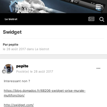
Le bistrot
Swidget
Par
pepite
le 28 août 2017
dans
Le bistrot
pepite
Posté(e)
le 28 août 2017
Interessant non ?
https://blog.domadoo.fr/68206-swidget-prise-murale-
multifonction/
http://swidget.com/