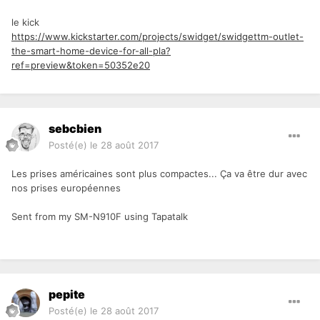
le kick
https://www.kickstarter.com/projects/swidget/swidgettm-outlet-
the-smart-home-device-for-all-pla?
ref=preview&token=50352e20
sebcbien
Posté(e)
le 28 août 2017
Les prises américaines sont plus compactes... Ça va être dur avec
nos prises européennes
Sent from my SM-N910F using Tapatalk
pepite
Posté(e)
le 28 août 2017