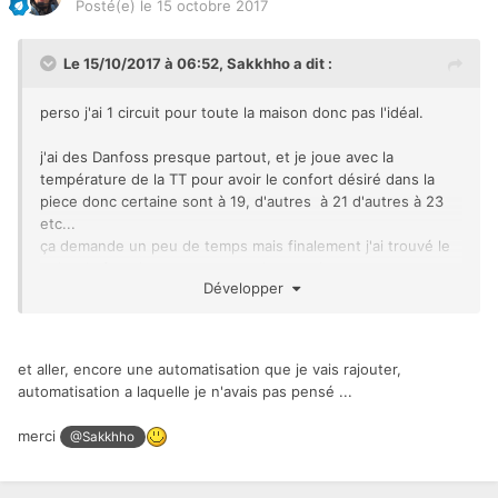
Posté(e)
le 15 octobre 2017
Le 15/10/2017 à 06:52,
Sakkhho
a dit :
perso j'ai 1 circuit pour toute la maison donc pas l'idéal.
j'ai des Danfoss presque partout, et je joue avec la
température de la TT pour avoir le confort désiré dans la
piece donc certaine sont à 19, d'autres à 21 d'autres à 23
etc...
ça demande un peu de temps mais finalement j'ai trouvé le
point de fonctionnement pour chaque piece.
Développer
ensuite avec GEA je joue avec les consignes en fonction du
temps etc...
par exemple , si on ouvre les fenetres - ou la gestion de la
et aller, encore une automatisation que je vais rajouter,
SdB des parents le matin etc...
automatisation a laquelle je n'avais pas pensé ...
merci
@Sakkhho
GEA.add({id["OUV_FENETRE_EMMA"],Chauffage}, 
60, "Chauffage Emmma coupé", {{"function", 