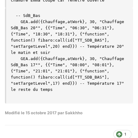
  -- SdB_Bas

    GEA.add({Chauffage,atWork}, 30, "Chauffage 
SdB_Bas 20°", {{"Time", "06:30", "06:31"},
{"Time", "18:30", "18:31"}, {"function", 
function() fibaro:call(id["TT_SDB_BAS"], 
"setTargetLevel",20) end}}) -- Température 20° 
le matin et soir

    GEA.add({Chauffage,atWork}, 30, "Chauffage 
SdB_Bas 17°", {{"Time", "08:00", "08:01"},
{"Time", "21:01", "21:01"}, {"function", 
function() fibaro:call(id["TT_SDB_BAS"], 
"setTargetLevel",17) end}}) -- Température 17° 
le reste du temps

Modifié
le 15 octobre 2017
par Sakkhho
1