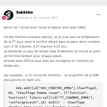
Sakkhho
Posté(e)
le 15 octobre 2017
perso j'ai 1 circuit pour toute la maison donc pas l'idéal.
j'ai des Danfoss presque partout, et je joue avec la température
de la TT pour avoir le confort désiré dans la piece donc certaine
sont à 19, d'autres à 21 d'autres à 23 etc...
ça demande un peu de temps mais finalement j'ai trouvé le point
de fonctionnement pour chaque piece.
ensuite avec GEA je joue avec les consignes en fonction du
temps etc...
par exemple , si on ouvre les fenetres - ou la gestion de la SdB
des parents le matin etc...
    GEA.add({id["OUV_FENETRE_EMMA"],Chauffage}, 
60, "Chauffage Emmma coupé", {{"function", 
function() fibaro:call(id["TT_CHAMBRE_EMMA"], 
"setTargetLevel",16) end}}) -- Chauffage 