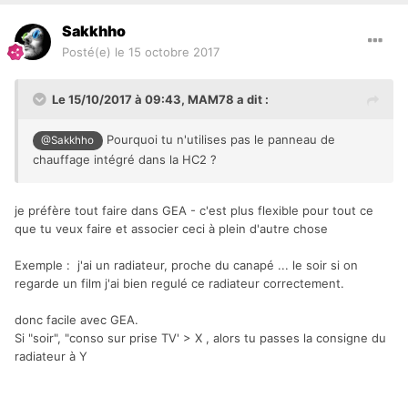
function() 
fibaro:call(id["TT_CHAMBRE_EMMA"], 
Sakkhho
"setTargetLevel",16) end}}) -- Chauffage 
Posté(e)
le 15 octobre 2017
Le 15/10/2017 à 09:43,
MAM78
a dit :
  -- SdB_Bas

Pourquoi tu n'utilises pas le panneau de
@Sakkhho
    GEA.add({Chauffage,atWork}, 30, 
chauffage intégré dans la HC2 ?
"Chauffage SdB_Bas 20°", {{"Time", "06:30", 
"06:31"},{"Time", "18:30", "18:31"}, 
{"function", function() 
je préfère tout faire dans GEA - c'est plus flexible pour tout ce
fibaro:call(id["TT_SDB_BAS"], 
que tu veux faire et associer ceci à plein d'autre chose
"setTargetLevel",20) end}}) -- Température 
20° le matin et soir

Exemple : j'ai un radiateur, proche du canapé ... le soir si on
    GEA.add({Chauffage,atWork}, 30, 
regarde un film j'ai bien regulé ce radiateur correctement.
"Chauffage SdB_Bas 17°", {{"Time", "08:00", 
"08:01"},{"Time", "21:01", "21:01"}, 
donc facile avec GEA.
{"function", function() 
Si "soir", "conso sur prise TV' > X , alors tu passes la consigne du
fibaro:call(id["TT_SDB_BAS"], 
radiateur à Y
"setTargetLevel",17) end}}) -- Température 
17° le reste du temps
