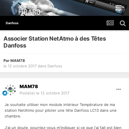
Danfoss
Associer Station NetAtmo à des Têtes
Danfoss
Par
MAM78
le 12 octobre 2017
dans
Danfoss
MAM78
Posté(e)
le 12 octobre 2017
Je souhaite utiliser mon module intérieur Température de ma
station NetAtmo pour piloter une tête Danfoss LC13 dans une
chambre.
J'ai un doute, pourriez-vous m'indiquer si ce que j'ai fait est bien