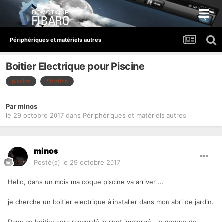
Périphériques et matériels autres
Boitier Electrique pour Piscine
piscine
filtration
Par
minos
le 29 octobre 2017
dans
Périphériques et matériels autres
minos
Posté(e)
le 29 octobre 2017
Hello, dans un mois ma coque piscine va arriver ...
je cherche un boitier electrique à installer dans mon abri de jardin.
Dans ce boitier sera raccordé le spot immergé , le groupe de