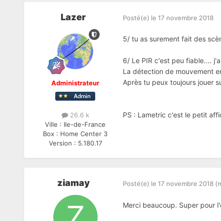
Lazer
Posté(e)
le 17 novembre 2018
5/ tu as surement fait des scè
6/ Le PIR c'est peu fiable....
La détection de mouvement en 
Après tu peux toujours jouer s
Administrateur
PS : Lametric c'est le petit af
26.6 k
Ville :
Ile-de-France
Box :
Home Center 3
Version :
5.180.17
ziamay
Posté(e)
le 17 novembre 2018
(
Merci beaucoup. Super pour l'e