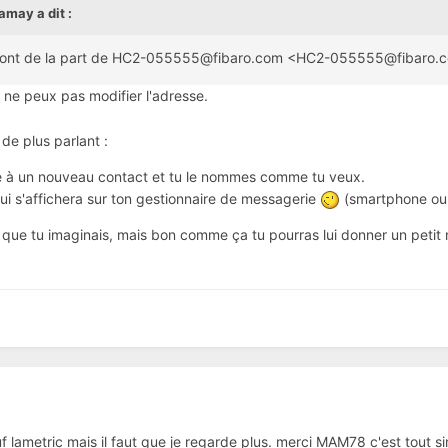
iamay
a dit :
is sont de la part de HC2-055555@fibaro.com <HC2-055555@fibaro.c
 ne peux pas modifier l'adresse.
 de plus parlant
:
e à un nouveau contact et tu le nommes comme tu veux.
ui s'affichera sur ton gestionnaire de messagerie
(smartphone ou
que tu imaginais, mais bon comme ça tu pourras lui donner un peti
f lametric mais il faut que je regarde plus. merci MAM78 c'est tout s