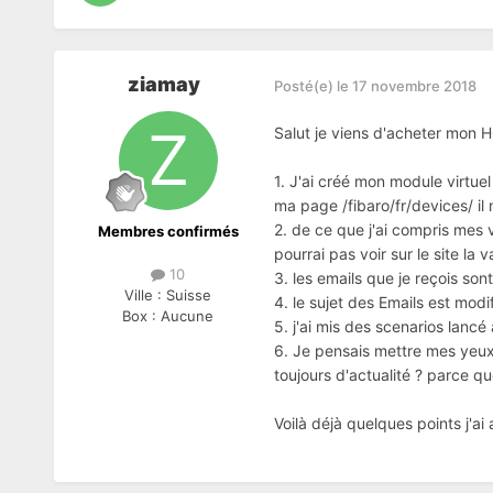
ziamay
Posté(e)
le 17 novembre 2018
Salut je viens d'acheter mon HC
1. J'ai créé mon module virtue
ma page /fibaro/fr/devices/ il m
2. de ce que j'ai compris mes v
Membres confirmés
pourrai pas voir sur le site la 
10
3. les emails que je reçois 
Ville :
Suisse
4. le sujet des Emails est mod
Box :
Aucune
5. j'ai mis des scenarios lanc
6. Je pensais mettre mes yeux 
toujours d'actualité ? parce qu
Voilà déjà quelques points j'ai