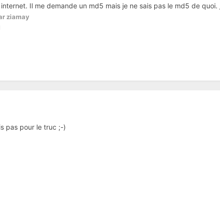
ur internet. Il me demande un md5 mais je ne sais pas le md5 de quoi.
ar ziamay
l
is pas pour le truc ;-)