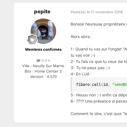
pepite
Posté(e)
le 17 novembre 2018
Bonsoir heureuse propriétaire
Alors alors..
1- Quand tu vas sur l'onglet "A
Membres confirmés
tu vas voir ;-)
9.6 k
2- Tu fais ce que tu veux de te
Ville :
Neuilly Sur Marne
3- Tu ne peux pas ;-)
Box :
Home Center 2
4- En LUA
:
Version :
4.570
fibaro
:
call
(
id
,
"sendE
5- Heuuu non ;-) enfin ca dé
6- ???? Une présence si pers
Comment te dire, c'est quoi "l