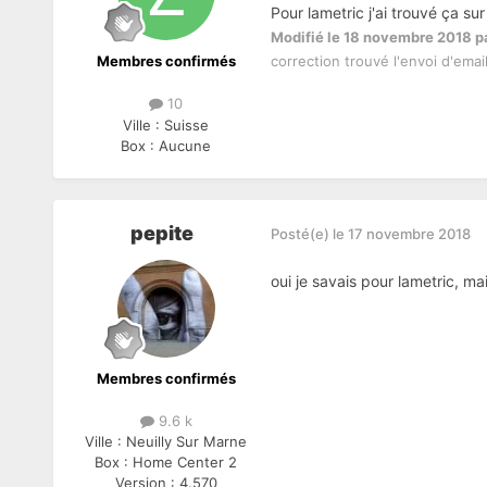
Pour lametric j'ai trouvé ça s
Modifié
le 18 novembre 2018
p
correction trouvé l'envoi d'emai
Membres confirmés
10
Ville :
Suisse
Box :
Aucune
pepite
Posté(e)
le 17 novembre 2018
oui je savais pour lametric, ma
Membres confirmés
9.6 k
Ville :
Neuilly Sur Marne
Box :
Home Center 2
Version :
4.570