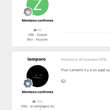
Membres confirmés
10
Ville :
Suisse
Box :
Aucune
lamparo
Posté(e)
le 18 novembre 2018
Pour Lametric il y a un sujet sur
ICI
Membres confirmés
355
Ville :
la campagne du