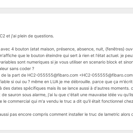
2 et j'ai plein de questions.
l avec 4 bouton (etat maison, présence, absence, nuit, {fenêtres} ouv
'affiche que le bouton éteindre qui sert à rien et l'état actuel. je peu
ariables sont numeriques si je vous utiliser en scenario block et sinon 
valeur sans coder ?
sont de la part de HC2-055555@fibaro.com <HC2-055555@fibaro.com
ifiable si oui ou ? même en LUA je me débrouille. parce que ça m'écr
é à des dates spécifiques mais ils se lance aussi à d'autres moments. 
de sauron sous alarme, j'ai lu que c'était une mauvaise idée vu qu'il
e le commercial qui m'a vendu le truc a dit qu'il était fonctionnel chez
 aussi pas encore compris comment installer le truc de lametric alors 