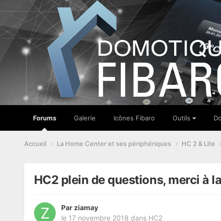
Forums
Galerie
Icônes Fibaro
Outils
Do
Accueil
La Home Center et ses périphériques
HC 2 & Lite
HC2 plein de questions, merci à l
Par
ziamay
le 17 novembre 2018
dans
HC2