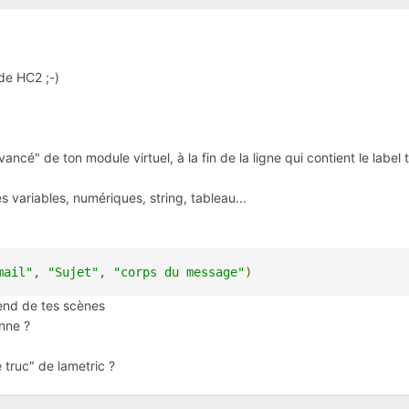
 de HC2 ;-)
vancé" de ton module virtuel, à la fin de la ligne qui contient le labe
s variables, numériques, string, tableau...
mail"
,
"Sujet"
,
"corps du message"
)
pend de tes scènes
onne ?
e truc" de lametric ?