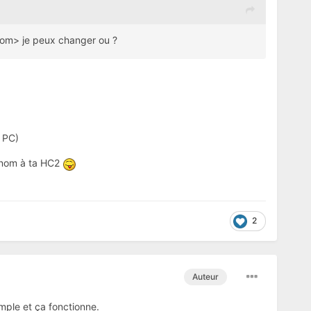
om> je peux changer ou ?
 PC)
t nom à ta HC2
2
Auteur
imple et ça fonctionne.