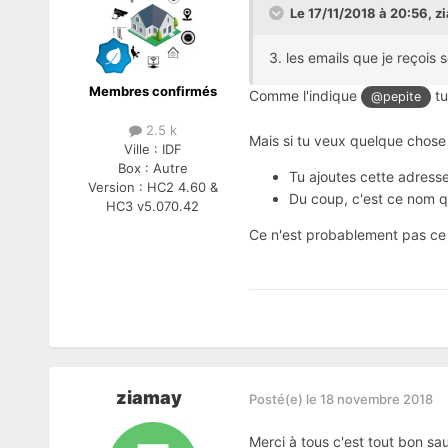
Le 17/11/2018 à 20:56,
z
3. les emails que je reço
Membres confirmés
Comme l'indique
tu
@pepite
2.5 k
Mais si tu veux quelque chose
Ville :
IDF
Box :
Autre
Tu ajoutes cette adress
Version :
HC2 4.60 &
Du coup, c'est ce nom q
HC3 v5.070.42
Ce n'est probablement pas ce 
ziamay
Posté(e)
le 18 novembre 2018
Merci à tous c'est tout bon sau