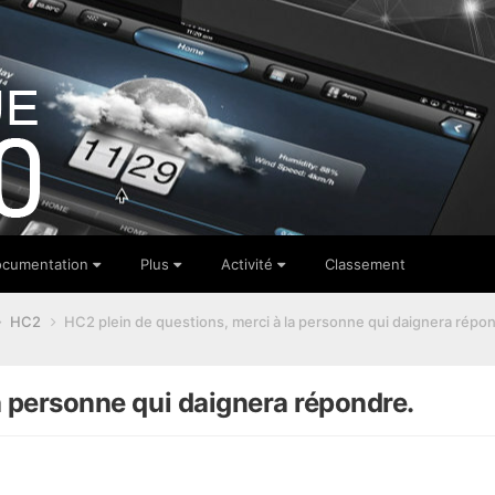
cumentation
Plus
Activité
Classement
HC2
HC2 plein de questions, merci à la personne qui daignera répo
a personne qui daignera répondre.