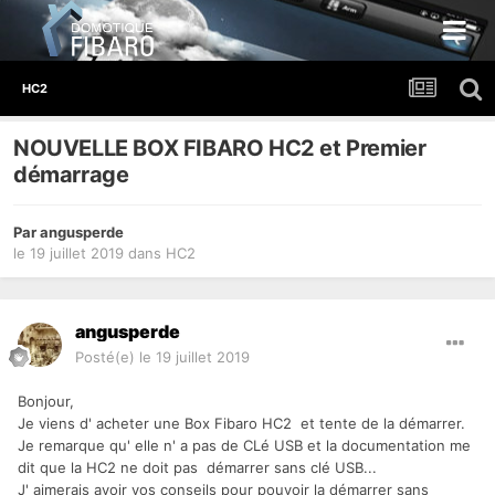
HC2
NOUVELLE BOX FIBARO HC2 et Premier
démarrage
Par
angusperde
le 19 juillet 2019
dans
HC2
angusperde
Posté(e)
le 19 juillet 2019
Bonjour,
Je viens d' acheter une Box Fibaro HC2 et tente de la démarrer.
Je remarque qu' elle n' a pas de CLé USB et la documentation me
dit que la HC2 ne doit pas démarrer sans clé USB...
J' aimerais avoir vos conseils pour pouvoir la démarrer sans