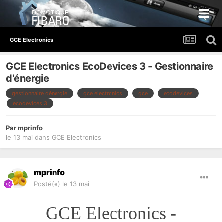
GCE Electronics
GCE Electronics EcoDevices 3 - Gestionnaire
d'énergie
gestionnaire dénergie
gce electronics
gce
ecodevices
ecodevices 3
Par
mprinfo
le 13 mai
dans
GCE Electronics
mprinfo
Posté(e)
le 13 mai
GCE Electronics -