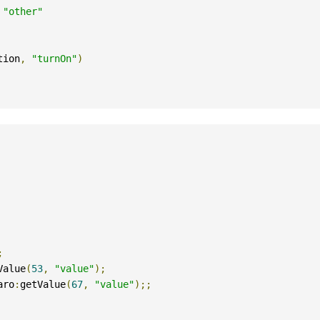
"other"
tion
,
"turnOn"
)
;
Value
(
53
,
"value"
);
aro
:
getValue
(
67
,
"value"
);;