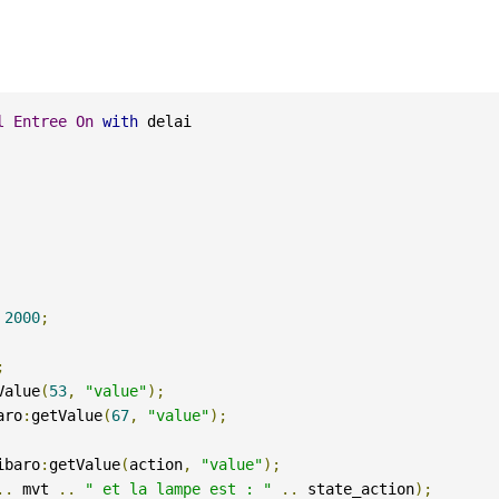
l
Entree
On
with
2000
;
;
Value
(
53
,
"value"
);
aro
:
getValue
(
67
,
"value"
);
ibaro
:
getValue
(
action
,
"value"
);
..
 mvt 
..
" et la lampe est : "
..
 state_action
);