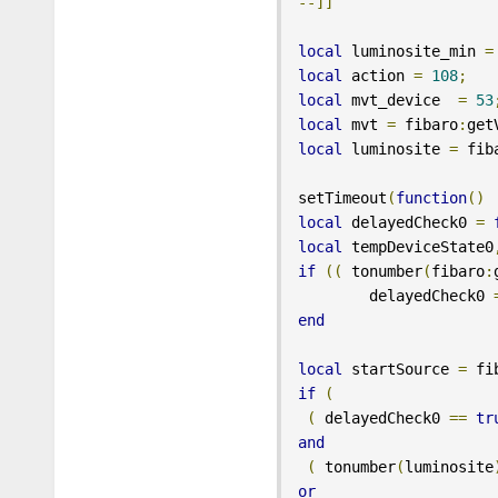
--]]
local
 luminosite_min 
=
local
 action 
=
108
;
local
 mvt_device  
=
53
local
 mvt 
=
 fibaro
:
get
local
 luminosite 
=
 fib
setTimeout
(
function
()
local
 delayedCheck0 
=
local
 tempDeviceState0
if
((
 tonumber
(
fibaro
:
	delayedCheck0 
end
local
 startSource 
=
 fi
if
(
(
 delayedCheck0 
==
tr
and
(
 tonumber
(
luminosite
or