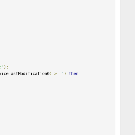
e"
);
viceLastModification0
)
>=
1
)
then