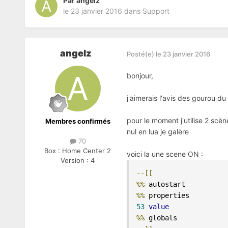
Par
angelz
le 23 janvier 2016
dans
Support
angelz
Posté(e)
le 23 janvier 2016
bonjour,
j'aimerais l'avis des gourou du
pour le moment j'utilise 2 sc
Membres confirmés
nul en lua je galère
70
Box :
Home Center 2
voici la une scene ON :
Version :
4
--[[
%%
%%
53
value
%%