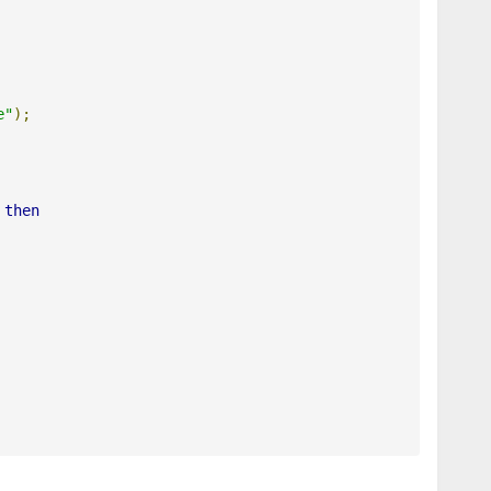
e"
);
then