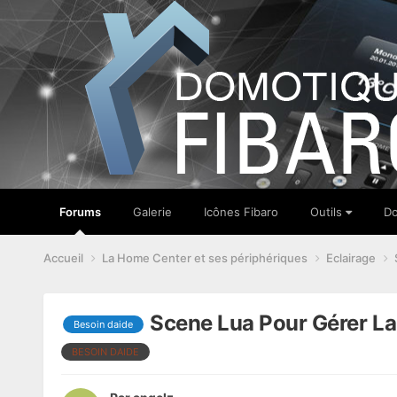
Forums
Galerie
Icônes Fibaro
Outils
Do
Accueil
La Home Center et ses périphériques
Eclairage
Scene Lua Pour Gérer L
Besoin daide
BESOIN DAIDE