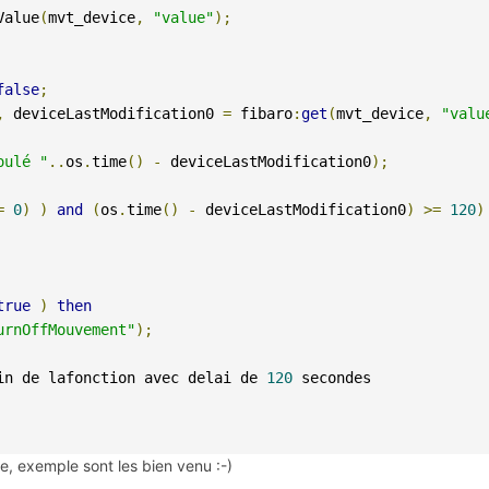
Value
(
mvt_device
,
"value"
);
false
;
,
 deviceLastModification0 
=
 fibaro
:
get
(
mvt_device
,
"valu
oulé "
..
os
.
time
()
-
 deviceLastModification0
);
=
0
)
)
and
(
os
.
time
()
-
 deviceLastModification0
)
>=
120
)
true
)
then
urnOffMouvement"
);
in de lafonction avec delai de 
120
 secondes

re, exemple sont les bien venu :-)