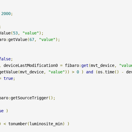
2000
;
;
Value
(
53
,
"value"
);
aro
:
getValue
(
67
,
"value"
);
false
;
,
 deviceLastModification0 
=
 fibaro
:
get
(
mvt_device
,
"valu
getValue
(
mvt_device
,
"value"
))
>
0
)
and
(
os
.
time
()
-
 de
=
true
;
baro
:
getSourceTrigger
();
ue
)
)
<
 tonumber
(
luminosite_min
)
)