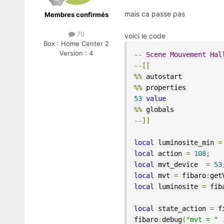
mais ca passe pas
Membres confirmés
70
voici le code
Box :
Home Center 2
Version :
4
--
Scene
Mouvement
Hal
--[[
%%
%%
53
value
%%
--]]
local
 luminosite_min 
=
local
 action 
=
108
;
local
 mvt_device  
=
53
local
 mvt 
=
 fibaro
:
get
local
 luminosite 
=
 fib
local
 state_action 
=
 f
fibaro
:
debug
(
"mvt = "