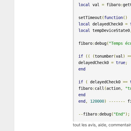
local
 val 
=
 fibaro
:
get
setTimeout
(
function
()
local
 delayedCheck0 
=
local
 tempDeviceState0
fibaro
:
debug
(
"Temps éc
if
((
(
tonumber
(
val
)
=
delayedCheck0 
=
true
;
end
if
(
 delayedCheck0 
==
fibaro
:
call
(
action
,
"t
end
end
,
120000
)
-------
 f
--
fibaro
:
debug
(
"End"
);
tout les avis, aide, commentai