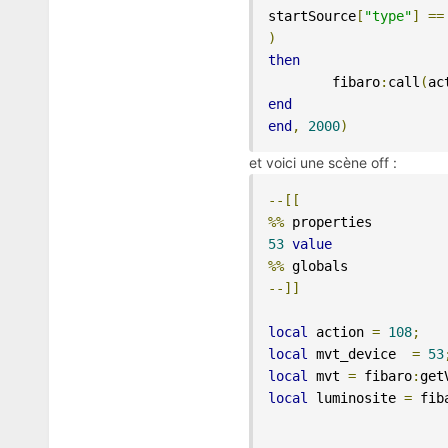
startSource
[
"type"
]
==
)
then
	fibaro
:
call
(
ac
end
end
,
2000
)
et voici une scène off :
--[[
%%
53
value
%%
--]]
local
 action 
=
108
;
local
 mvt_device  
=
53
local
 mvt 
=
 fibaro
:
get
local
 luminosite 
=
 fib