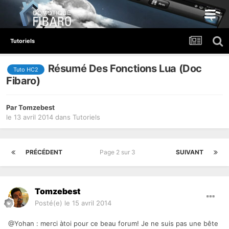
Tutoriels
Résumé Des Fonctions Lua (Doc
Tuto HC2
Fibaro)
Par
Tomzebest
le 13 avril 2014
dans
Tutoriels
PRÉCÉDENT
Page 2 sur 3
SUIVANT
Tomzebest
Posté(e)
le 15 avril 2014
@Yohan : merci àtoi pour ce beau forum! Je ne suis pas une bête