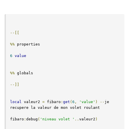
--[[
%%
 properties
6
value
%%
 globals
--]]
local
 valeur2 
=
 fibaro
:
get
(
6
,
'value'
)
--
je 
recupere la valeur de mon volet roulant 
fibaro
:
debug
(
'niveau volet '
..
valeur2
)