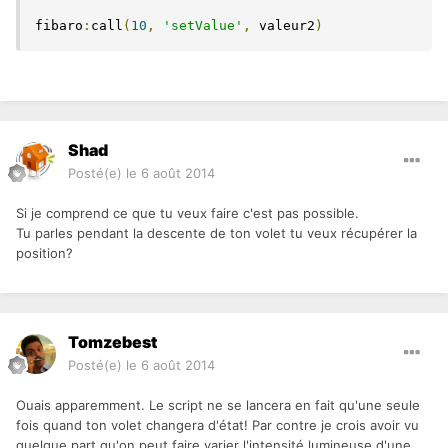
fibaro
:
call
(
10
,
'setValue'
,
 valeur2
)
Shad
Posté(e)
le 6 août 2014
Si je comprend ce que tu veux faire c'est pas possible.
Tu parles pendant la descente de ton volet tu veux récupérer la
position?
Tomzebest
Posté(e)
le 6 août 2014
Ouais apparemment. Le script ne se lancera en fait qu'une seule
fois quand ton volet changera d'état! Par contre je crois avoir vu
quelque part qu'on peut faire varier l'intensité lumineuse d'une