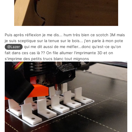
Puis après réflexion je me dis... hum très bien ce scotch 3M mais
je suis sceptique sur la tenue sur le bois... j'en parle à mon pote
qui me dit aussi de me méfier...donc qu'est-ce qu'on
@Lazer
fait dans ces cas là ?? On file allumer l'imprimante 3D et on
s'imprime des petits trucs blanc tout mignons