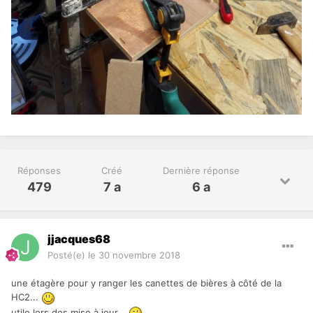
Réponses
Créé
Dernière réponse
479
7 a
6 a
jjacques68
Posté(e)
le 30 novembre 2018
une étagère pour y ranger les canettes de bières à côté de la
HC2...
utile lors des mise à jour...