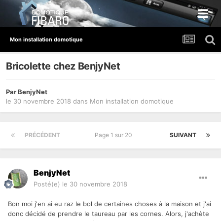
Mon installation domotique
Bricolette chez BenjyNet
Par
BenjyNet
le 30 novembre 2018
dans
Mon installation domotique
PRÉCÉDENT
Page 1 sur 20
SUIVANT
BenjyNet
Posté(e)
le 30 novembre 2018
Bon moi j'en ai eu raz le bol de certaines choses à la maison et j'ai
donc décidé de prendre le taureau par les cornes. Alors, j'achète