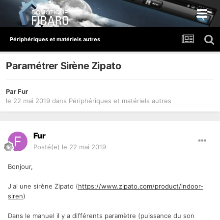
Périphériques et matériels autres
Paramétrer Sirène Zipato
Par
Fur
le 22 mai 2019
dans
Périphériques et matériels autres
Fur
Posté(e)
le 22 mai 2019
Bonjour,
J'ai une sirène Zipato (
https://www.zipato.com/product/indoor-
siren
)
Dans le manuel il y a différents paramètre (puissance du son